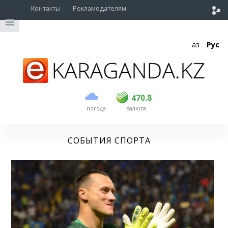
Контакты
Рекламодателям
Қаз
Рус
покупка
продажа
USD
468.5
470.8
470.8
погода
валюта
EUR
539
541.5
RUB
5.53
5.6
СОБЫТИЯ СПОРТА