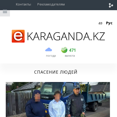
Контакты
Рекламодателям
Қаз
Рус
покупка
продажа
USD
469
471
471
погода
валюта
EUR
539
541.5
RUB
5.53
5.6
СПАСЕНИЕ ЛЮДЕЙ