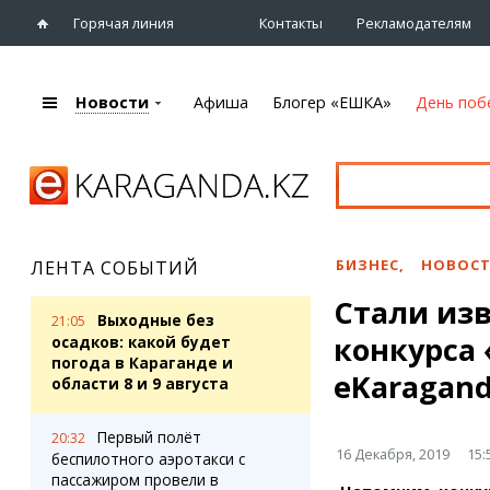
Горячая линия
Контакты
Рекламодателям
Новости
Афиша
Блогер «ЕШКА»
День поб
+7 (7212)
92 09 09
Главная
Афиша
Новости
Новости
Кино
Караганды
Театры
БИЗНЕС
,
НОВОСТ
ЛЕНТА СОБЫТИЙ
Хроника
Музыка
Стали из
eTV
Спорт
Выходные без
21:05
Рассылка новостей
конкурса
Выставки
осадков: какой будет
Персоны
погода в Караганде и
Цирк и зоопарк
eKaragand
области 8 и 9 августа
Интервью
Первый полёт
20:32
Блогер «ЕШКА»
Карты
16 Декабря, 2019
15:
беспилотного аэротакси с
Лента блогера
Web-камеры
пассажиром провели в