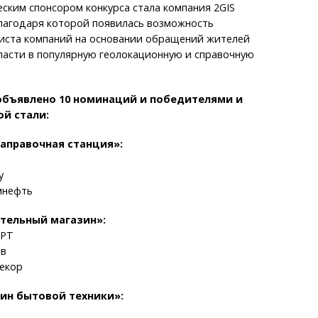
еским спонсором конкурса стала компания 2GIS
благодаря которой появилась возможность
иста компаний на основании обращений жителей
ласти в популярную геолокационную и справочную
 объявлено 10 номинаций и победителями и
й стали:
аправочная станция»:
y
омнефть
тельный магазин»:
АРТ
ев
Декор
ин бытовой техники»: