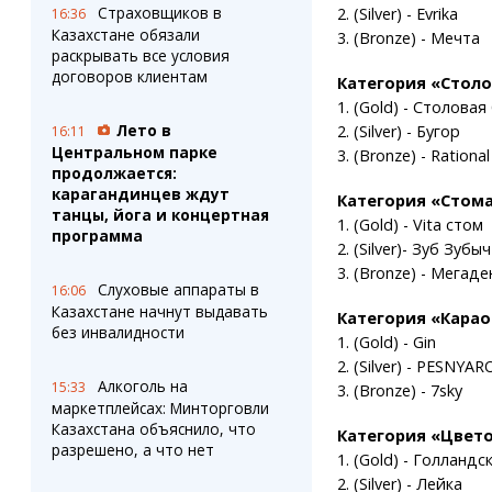
Страховщиков в
2. (Silver) - Evrika
16:36
Казахстане обязали
3. (Bronze) - Мечта
раскрывать все условия
договоров клиентам
Категория «Столо
1. (Gold) - Столова
Лето в
2. (Silver) - Бугор
16:11
Центральном парке
3. (Bronze) - Rational
продолжается:
карагандинцев ждут
Категория «Стома
танцы, йога и концертная
1. (Gold) - Vita стом
программа
2. (Silver)- Зуб Зубыч
3. (Bronze) - Мегаде
Слуховые аппараты в
16:06
Казахстане начнут выдавать
Категория «Карао
без инвалидности
1. (Gold) - Gin
2. (Silver) - PESNYAR
Алкоголь на
15:33
3. (Bronze) - 7sky
маркетплейсах: Минторговли
Казахстана объяснило, что
Категория «Цвето
разрешено, а что нет
1. (Gold) - Голланд
2. (Silver) - Лейка