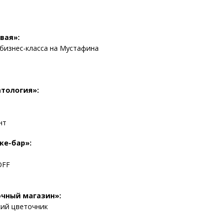
вая»:
я бизнес-класса на Мустафина
тология»:
нт
ке-бар»:
OFF
чный магазин»:
ский цветочник