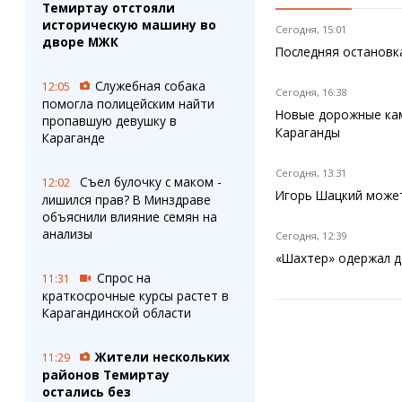
Темиртау отстояли
историческую машину во
Сегодня, 15:01
дворе МЖК
Последняя остановка
Служебная собака
12:05
Сегодня, 16:38
помогла полицейским найти
Новые дорожные кам
пропавшую девушку в
Караганды
Караганде
Сегодня, 13:31
Съел булочку с маком -
12:02
Игорь Шацкий может
лишился прав? В Минздраве
объяснили влияние семян на
анализы
Сегодня, 12:39
«Шахтер» одержал д
Спрос на
11:31
краткосрочные курсы растет в
Карагандинской области
Жители нескольких
11:29
районов Темиртау
остались без