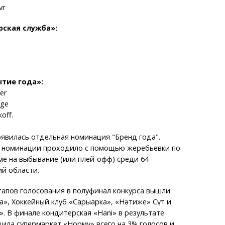
vr
рская служба»:
тие года»:
er
nge
оff.
появилась отдельная номинация "Бренд года".
й номинации проходило с помощью жеребьевки по
е на выбывание (или плей-офф) среди 64
й области.
тапов голосования в полуфинал конкурса вышли
», Хоккейный клуб «Сарыарка», «Нәтиже» Сүт и
». В финале кондитерская «Hani» в результате
ила супермаркет «Норму» всего на 3% голосов и