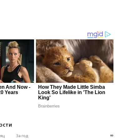
ОСТИ
∞
сяц
За год