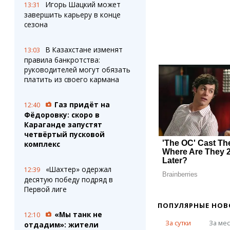
Игорь Шацкий может
13:31
завершить карьеру в конце
сезона
В Казахстане изменят
13:03
правила банкротства:
руководителей могут обязать
платить из своего кармана
Газ придёт на
12:40
Фёдоровку: скоро в
Караганде запустят
четвёртый пусковой
комплекс
«Шахтер» одержал
12:39
десятую победу подряд в
Первой лиге
ПОПУЛЯРНЫЕ НОВ
«Мы танк не
12:10
За сутки
За ме
отдадим»: жители