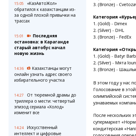
«КазАвтоЖол»
15:05
3. (Bronze) - Cvetoza
обратился к казахстанцам из-
за одной плохой привычки на
Категория «Курье
трассах
1. (Gold) - Dimex
2. (Silver) - DHL
Последняя
15:01
3. (Bronze) - FedEx
остановка: в Караганде
старый автобус начал
Категория «Откры
новую жизнь
1. (Gold) - Batyr Barb
2. (Silver) - Мята lou
Казахстанцы могут
14:36
3. (Bronze) - Шашлык
онлайн узнать адрес своего
избирательного участка
В этом году у нас 
Голосование в это
От тюремной драмы до
14:27
олимпийской систем
триллера о мести: четвертый
узнаваемых компани
эпизод сериала «Холод»
изменит все
После нескольких э
супермаркет «Норма
Искусственный
14:24
кондитерская «Hani
интеллект и цифровые
голосования оперед