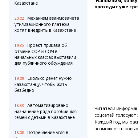
Напомним, конкур
Штрихи
Пробки
Казахстане
проходит уже тре
Фотокомиксы
Карта Караганды
Коллаж недели
Организации
Механизм взаимозачета
20:02
Ешкин гороскоп
Мой участковый
утилизационного платежа
Перекрытие дорог
хотят внедрить в Казахстане
Проект приказа об
Сервисы
Медиа
19:35
отмене СОР и СОЧ в
Переводчик
Фото
начальных классах выставили
Видео
для публичного обсуждения
3D-тур
Timelapse
Сколько денег нужно
19:09
казахстанцу, чтобы жить
безбедно
Автоматизировано
18:33
Читатели информац
назначение ряда пособий для
соцсетей голосуют
семей с детьми в Казахстане
Каждый год мы рас
возможность новым 
Потребление угля в
18:08