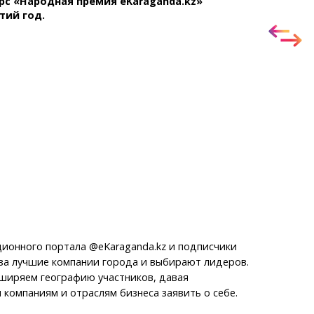
с «Народная премия eKaraganda.kz»
Темиртау
тий год.
Балхаш
Жезказган
Справочник
Расписание транспорта
Автобусные остановки
Экстренные службы
Каталог компаний
Купить шины, легко!
ионного портала @eKaraganda.kz и подписчики
 за лучшие компании города и выбирают лидеров.
ширяем географию участников, давая
компаниям и отраслям бизнеса заявить о себе.