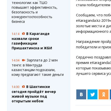
технологии: как ТШО
стала победителем
повышает эффективность,
безопасность и
Сообщаем, что поб
конкурентоспособность
eKaraganda.kz-2019
бизнеса
золотые места и ди
информационного аг
В Караганде
14:14
назвали сроки
Награждение пройде
газификации
победители и приз
Пришахтинска и ЖБИ
Сердечно поздравл
Зарплата до 2 млн
14:04
премия eKaraganda.
тенге: в Минтруда
которые показывают
казахстанцам подсказали,
лучшего сервиса ус
кому предлагают такие деньги
В Шахтинске
14:00
сегодня пройдёт вечер
живой музыки под
открытым небом