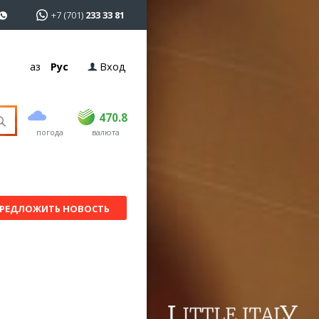
+7 (701)
233 33 81
Қаз
Рус
Вход
покупка
продажа
USD
468.5
470.8
470.8
погода
валюта
EUR
539
541.5
RUB
5.53
5.6
РЕДЛОЖИТЬ НОВОСТЬ