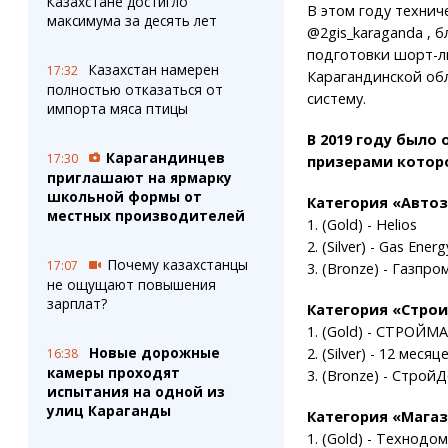
Казахстане достигло
В этом году технич
максимума за десять лет
@2gis_karaganda , 
подготовки шорт-л
Казахстан намерен
17:32
Карагандинской об
полностью отказаться от
систему.
импорта мяса птицы
В 2019 году было
Карагандинцев
17:30
призерами которо
приглашают на ярмарку
школьной формы от
Категория «Автоз
местных производителей
1. (Gold) - Helios
2. (Silver) - Gas Energ
Почему казахстанцы
17:07
3. (Bronze) - Газпр
не ощущают повышения
зарплат?
Категория «Строи
1. (Gold) - СТРОЙМ
Новые дорожные
2. (Silver) - 12 месяц
16:38
камеры проходят
3. (Bronze) - Строй
испытания на одной из
улиц Караганды
Категория «Магаз
1. (Gold) - Технодом