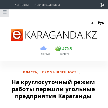
Контакты
Рекламодателям
Қаз
Рус
покупка
продажа
USD
468.5
470.5
470.5
погода
валюта
EUR
539
544
RUB
5.51
5.58
ВЛАСТЬ
,
ПРОМЫШЛЕННОСТЬ
,
На круглосуточный режим
работы перешли угольные
предприятия Караганды