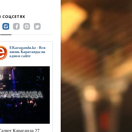
В СОЦСЕТЯХ
EKaraganda.kz - Вся
жизнь Караганды на
одном сайте