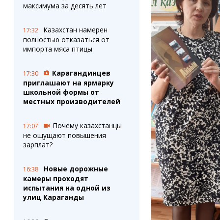
максимума за десять лет
Казахстан намерен
17:32
полностью отказаться от
импорта мяса птицы
Карагандинцев
17:30
приглашают на ярмарку
школьной формы от
местных производителей
Почему казахстанцы
17:07
не ощущают повышения
зарплат?
Новые дорожные
16:38
камеры проходят
испытания на одной из
улиц Караганды