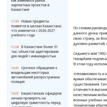
как изменился рынок
зарплатных проектов в
Казахстане
Новые предметы
11:39
появятся в школах Казахстана:
По словам руководи
что изменится с 2026-2027
данного урока: при
учебного года
свою страну, за Во
духовно-развитой, 
В Казахстане более 31
11:04
тыс. объектов адаптировали
Седьмого мая 1992 
для людей с инвалидностью
Назарбаев подписал
В этом году исполни
Срочное обращение к
10:35
владельцам некоторых
«Независимость и м
автомобилей распространила
Армия обеспечивае
полиция
существования. Се
отличаются высоки
Казахстанских офицеров
10:07
качественным моби
начали проверять на
военных учебных з
цифровую грамотность перед
техническим обеспе