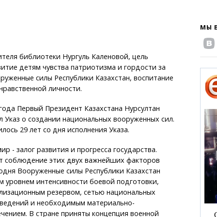
МЫ 
теля библиотеки Нургуль Каленовой, цель
витие детям чувства патриотизма и гордости за
оруженные силы Республики Казахстан, воспитание
нравственной личности.
года Первый Президент Казахстана Нурсултан
 Указ о создании национальных вооруженных сил.
лось 29 лет со дня исполнения Указа.
ир - залог развития и прогресса государства.
т соблюдение этих двух важнейших факторов
годня Вооруженные силы Республики Казахстан
м уровнем интенсивности боевой подготовки,
лизационным резервом, сетью национальных
аведений и необходимым материально-
чением. В стране приняты концепция военной