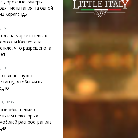
е дорожные камеры
одят испытания на одной
лиц Караганды
 15:33
голь на маркетплейсах:
орговли Казахстана
снило, что разрешено, а
нет
 19:09
ько денег нужно
хстанцу, чтобы жить
едно
я, 10:35
ное обращение к
ельцам некоторых
мобилей распространила
ция