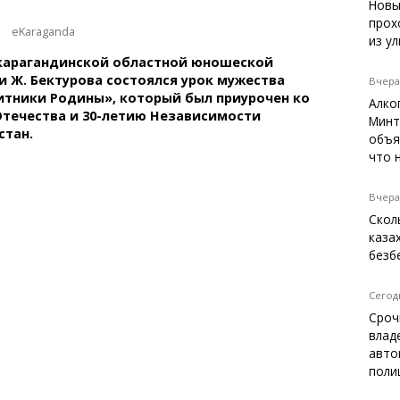
Темиртау
Новы
прох
Балхаш
eKaraganda
из у
Жезказган
в карагандинской областной юношеской
 Ж. Бектурова состоялся урок мужества
Вчера,
тники Родины», который был приурочен ко
Алко
течества и 30-летию Независимости
Минт
Справочник
стан.
объя
Расписание транспорта
что 
Автобусные остановки
Экстренные службы
Вчера,
Каталог компаний
Скол
Купить шины, легко!
каза
безб
Сегодн
Сроч
влад
авто
поли