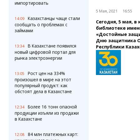
Штрихи
Пробки
импортировать
Фотокомиксы
Карта Караганды
5 Мая, 2021
16:55
Коллаж недели
Организации
Казахстанцы чаще стали
14:09
Сегодня, 5 мая, 
Ешкин гороскоп
Мой участковый
сообщать о проблемах с
библиотеке имени
Перекрытие дорог
займами
«Достойные защи
Дню защитника О
В Казахстане появился
Сервисы
Медиа
13:34
Республики Казах
новый цифровой портал для
Переводчик
Фото
рынка электроэнергии
Видео
3D-тур
Рост цен на 334%
13:05
Timelapse
произошел в мире на этот
популярный продукт: как
обстоят дела в Казахстане
Более 16 тонн опасной
12:34
продукции изъяли из продажи
в Казахстане
84 млн платежных карт:
12:08