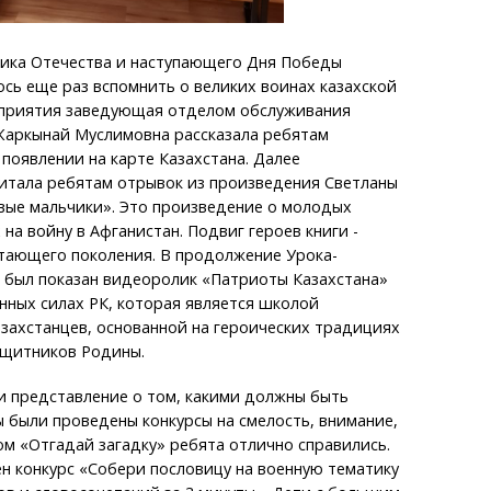
ника Отечества и наступающего Дня Победы
сь еще раз вспомнить о великих воинах казахской
оприятия заведующая отделом обслуживания
Жаркынай Муслимовна рассказала ребятам
появлении на карте Казахстана. Далее
итала ребятам отрывок из произведения Светланы
вые мальчики». Это произведение о молодых
на войну в Афганистан. Подвиг героев книги -
тающего поколения. В продолжение Урока-
 был показан видеоролик «Патриоты Казахстана»
нных силах РК, которая является школой
захстанцев, основанной на героических традициях
ащитников Родины.
и представление о том, какими должны быть
 были проведены конкурсы на смелость, внимание,
сом «Отгадай загадку» ребята отлично справились.
н конкурс «Собери пословицу на военную тематику