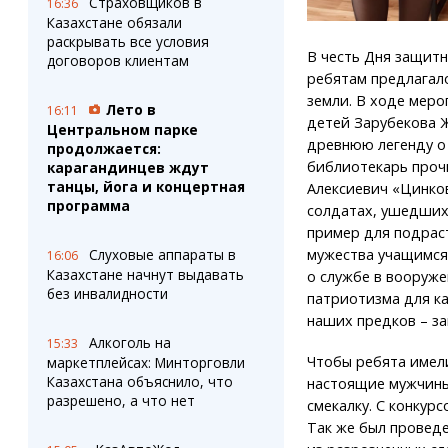
Страховщиков в
16:36
Казахстане обязали
раскрывать все условия
В честь Дня защит
договоров клиентам
ребятам предлагало
земли. В ходе мер
Лето в
16:11
детей Зарубекова 
Центральном парке
древнюю легенду о 
продолжается:
библиотекарь проч
карагандинцев ждут
танцы, йога и концертная
Алексиевич «Цинко
программа
солдатах, ушедших 
пример для подрас
Слуховые аппараты в
мужества учащимся
16:06
Казахстане начнут выдавать
о службе в вооруже
без инвалидности
патриотизма для ка
наших предков – з
Алкоголь на
15:33
Чтобы ребята имел
маркетплейсах: Минторговли
Казахстана объяснило, что
настоящие мужчины
разрешено, а что нет
смекалку. С конкур
Так же был проведе