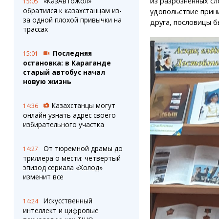
«КазАвтоЖол»
из разрозненных сл
15:05
обратился к казахстанцам из-
удовольствие прини
за одной плохой привычки на
друга, пословицы б
трассах
Последняя
15:01
остановка: в Караганде
старый автобус начал
новую жизнь
Казахстанцы могут
14:36
онлайн узнать адрес своего
избирательного участка
От тюремной драмы до
14:27
триллера о мести: четвертый
эпизод сериала «Холод»
изменит все
Искусственный
14:24
интеллект и цифровые