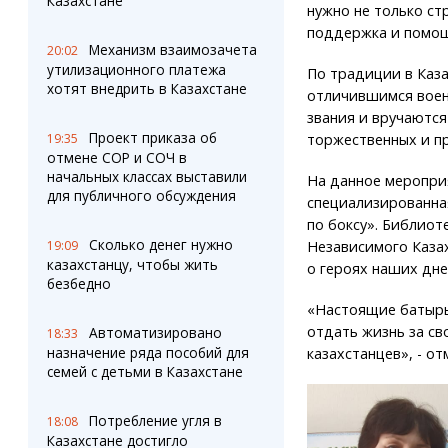
Казахстане
нужно не только стр
поддержка и помощ
Механизм взаимозачета
20:02
утилизационного платежа
По традиции в Каза
хотят внедрить в Казахстане
отличившимся воен
звания и вручаются
Проект приказа об
19:35
торжественных и п
отмене СОР и СОЧ в
начальных классах выставили
На данное меропри
для публичного обсуждения
специализированна
по боксу». Библиот
Сколько денег нужно
19:09
Независимого Казах
казахстанцу, чтобы жить
о героях наших дне
безбедно
«Настоящие батыры
отдать жизнь за св
Автоматизировано
18:33
назначение ряда пособий для
казахстанцев», - о
семей с детьми в Казахстане
Потребление угля в
18:08
Казахстане достигло