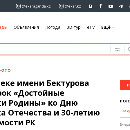
@ekaraganda.kz
@ekar.kz
еды
Объявления
Погода
3D-тур
eTV
Ещё
+7 701 233 33 81
Объявления
Недвижимость
Автомобили
ФОТО
Работа
теке имени Бектурова
Услуги
П
рок «Достойные
Электроника
Мебель
и Родины» ко Дню
ПОП
а Отечества и 30-летию
За с
Погода
мости РК
Караганда
Вчера,