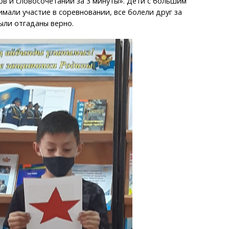
ов и словосочетаний за 3 минуты». Дети с большим
мали участие в соревновании, все болели друг за
ыли отгаданы верно.