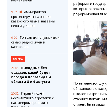
назначением
реформы и государс
которых отражены 
Иммигрантов
9:32
реформирования ар
протестируют на знание
казахского языка: названы
цена и условия
Топ самых популярных и
9:00
самых редких имен в
Казахстане
ВЧЕРА
Выходные без
21:05
осадков: какой будет
погода в Караганде и
области 8 и 9 августа
По её мнению, служ
обязанностью кажд
Первый полёт
20:32
школой патриотизм
беспилотного аэротакси с
старших поколений
пассажиром провели в
страны. Быть защи