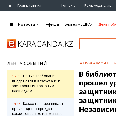
Горячая линия
Контакты
Рекламодателям
Новости
Афиша
Блогер «ЕШКА»
День поб
+7 (7212)
92 09 09
Главная
Афиша
Новости
Новости
Кино
Караганды
Театры
ОБРАЗОВАНИЕ
,
ЛЕНТА СОБЫТИЙ
Хроника
Музыка
В библио
eTV
Спорт
Новые требования
15:09
Рассылка новостей
прошел у
Выставки
внедряются в Казахстане к
Персоны
электронным торговым
Цирк и зоопарк
защитник
площадкам
Интервью
защитник
Казахстан наращивает
14:36
Блогер «ЕШКА»
Карты
Независи
производство продуктов:
Лента блогера
Web-камеры
какие товары хотят меньше