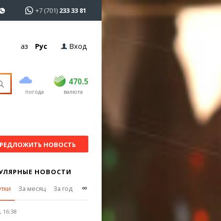
+7 (701)
233 33 81
Қаз
Рус
Вход
покупка
продажа
USD
468.5
470.5
470.5
погода
валюта
EUR
539
544
RUB
5.51
5.58
РЕДЛОЖИТЬ НОВОСТЬ
УЛЯРНЫЕ НОВОСТИ
∞
утки
За месяц
За год
 16:38