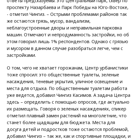
ответы предсказуемы: это Центральный парк, сквер по
проспекту Назарбаева и Парк Победы на Юго-Востоке,
- отметил Чингиз. – Острыми проблемами районов так
же остаются грязь, мусор, вандализм,
неблагоустроенные дворы и неправильная парковка
машин. Отмечают и непродуманность застройки, но об
этом говорил лишь 1% респондентов. Однако с грязью
и мусором в данном случае разобраться легче, чем с
застройками.
О том, чего не хватает горожанам, Центр урбанистики
тоже спросил: это общественные туалеты, зеленые
насаждения, теневые укрытия, уличное освещение и
места для отдыха. По общественным туалетам работа
уже ведется, добавил Чингиз Касимов. А задача Центра
здесь – определить с помощью опросов, где актуально
их размещать. Говоря о зеленых насаждениях, спикер
отметил плавный замен растений на многолетние, что
станет более щадящим для бюджета. Места для
досуга детей и подростков тоже остаются проблемой,
добавил Чингиз – так же, как и спортивные площадки, и