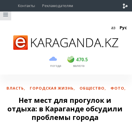
Контакты
Рекламодателям
Қаз
Рус
покупка
продажа
USD
468.5
470.5
470.5
погода
валюта
EUR
539
544
RUB
5.51
5.58
ВЛАСТЬ
,
ГОРОДСКАЯ ЖИЗНЬ
,
ОБЩЕСТВО
,
ФОТО
,
Нет мест для прогулок и
отдыха: в Караганде обсудили
проблемы города