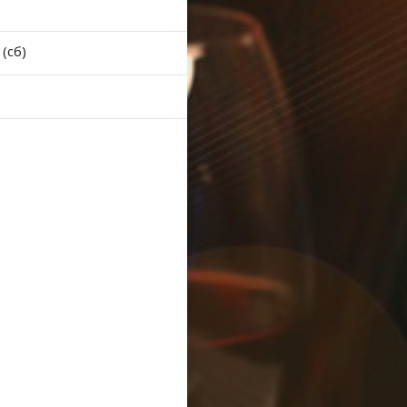
хаш
казган
 (сб)
равочник
писание транспорта
обусные остановки
тренные службы
алог компаний
ить шины, легко!