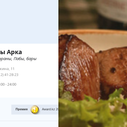
ы Арка
0
ораны, Пабы, бары
кина, 11
12) 41-28-23
:00 - 24:00
Премия
Award.kz 2015.
I место