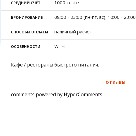
Фотокомиксы
Карта Караганды
Бал
1000 тенге
СРЕДНИЙ СЧЁТ
Коллаж недели
Организации
Жез
Ешкин гороскоп
Мой участковый
08:00 - 23:00 (пн-пт, вс), 10:00 - 23:00
БРОНИРОВАНИЕ
Перекрытие дорог
наличный расчет
СПОСОБЫ ОПЛАТЫ
Сп
Сервисы
Медиа
Переводчик
Рас
Фото
Wi-Fi
ОСОБЕННОСТИ
Авт
Видео
Экс
3D-тур
Кафе / рестораны быстрого питания.
Кат
Timelapse
Куп
ОТЗЫВЫ
comments powered by HyperComments