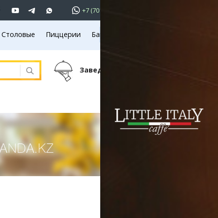
+7 (701)
233 33 81
Столовые
Пиццерии
Банкетные залы
Вход
Летние площадки
701 233 33 81
Заведений:
745
ъявления
вижимость
омобили
ота
уги
ктроника
ель
Кафе
года
аганда
иртау