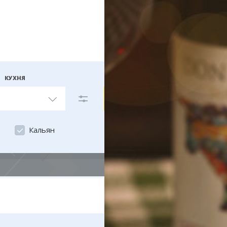
КУХНЯ
На карте
Кальян