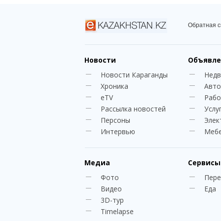
Обратная с
Новости
Объявле
Новости Караганды
Нед
Хроника
Авто
eTV
Рабо
Рассылка новостей
Услу
Персоны
Элек
Интервью
Меб
Медиа
Сервисы
Фото
Пере
Видео
Еда
3D-тур
Timelapse