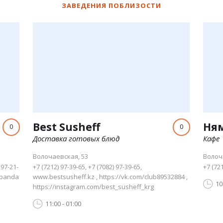
ЗАВЕДЕНИЯ ПОБЛИЗОСТИ
Best Susheff
Ня
0
0
Доставка готовых блюд
Кафе
Волочаевская, 53
Волоч
 97-21-
+7 (7212) 97-39-65, +7 (7082) 97-39-65,
+7 (72
kpanda
www.bestsusheff.kz , https://vk.com/club89532884 ,
10
https://instagram.com/best_susheff_krg
11:00 - 01:00