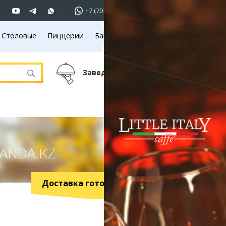
+7 (701)
233 33 81
Столовые
Пиццерии
Банкетные залы
Вход
Летние площадки
701 233 33 81
Заведений:
745
ъявления
вижимость
омобили
ота
уги
ктроника
ель
Доставка готовых блюд
года
аганда
иртау