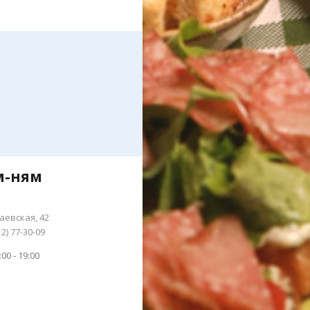
м-ням
0
аевская, 42
12) 77-30-09
:00 - 19:00