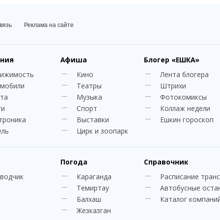
вязь
Реклама на сайте
ния
Афиша
Блогер
«ЕШКА»
вижимость
Кино
Лента блогера
мобили
Театры
Штрихи
та
Музыка
Фотокомиксы
ги
Спорт
Коллаж недели
троника
Выставки
Ешкин гороскоп
ель
Цирк и зоопарк
Погода
Справочник
водчик
Караганда
Расписание тран
Темиртау
Автобусные оста
Балхаш
Каталог компани
Жезказган