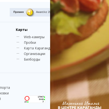
Премия
Award.kz 2015.
I место
Карты
Web-камеры
Пробки
Карта Караганды
Организации
Билборды
спорта
новки
й