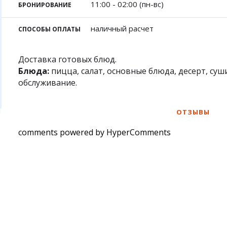
Фотокомиксы
Карта Караганды
Бал
11:00 - 02:00 (пн-вс)
БРОНИРОВАНИЕ
Коллаж недели
Организации
Жез
Ешкин гороскоп
Мой участковый
наличный расчет
СПОСОБЫ ОПЛАТЫ
Перекрытие дорог
Доставка готовых блюд.
Сп
Сервисы
Медиа
Блюда:
пицца, салат, основные блюда, десерт, суш
Переводчик
Рас
Фото
обслуживание.
Авт
Видео
Экс
3D-тур
Кат
Timelapse
ОТЗЫВЫ
Куп
comments powered by HyperComments