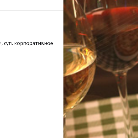
хаш
казган
равочник
и, суп, корпоративное
писание транспорта
обусные остановки
тренные службы
алог компаний
ить шины, легко!