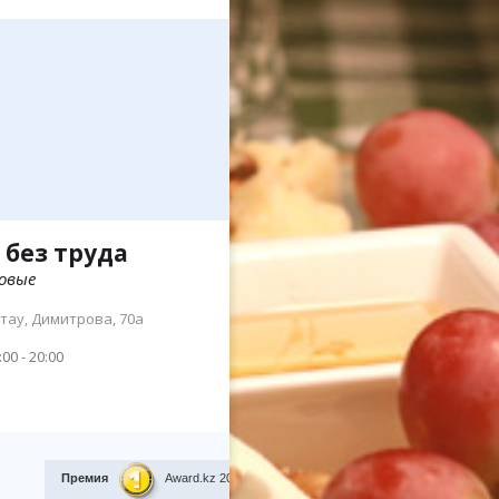
 без труда
0
овые
тау, Димитрова, 70а
:00 - 20:00
Премия
Award.kz 2015.
I место