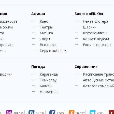
ния
Афиша
Блогер
«ЕШКА»
вижимость
Кино
Лента блогера
мобили
Театры
Штрихи
та
Музыка
Фотокомиксы
ги
Спорт
Коллаж недели
троника
Выставки
Ешкин гороскоп
ель
Цирк и зоопарк
Погода
Справочник
водчик
Караганда
Расписание тран
Темиртау
Автобусные оста
Балхаш
Каталог компани
Жезказган
9
181 080
51 339
9 599
37 277
4 991