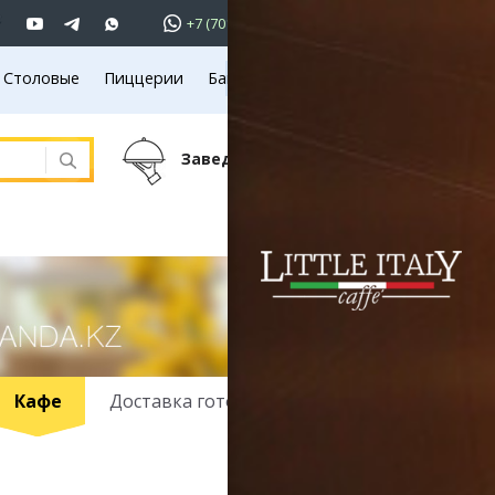
+7 (701)
233 33 81
Столовые
Пиццерии
Банкетные залы
Вход
Летние площадки
701 233 33 81
Заведений:
745
ъявления
вижимость
омобили
ота
уги
ктроника
ель
Кафе
Доставка готовых блюд
года
аганда
иртау