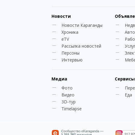
Новости
Объявле
Новости Караганды
Нед
Хроника
Авто
eTV
Рабо
Рассылка новостей
Услу
Персоны
Элек
Интервью
Меб
Медиа
Сервисы
Фото
Пере
Видео
Еда
3D-тур
Timelapse
Сообщество eKaraganda —
917 82
1 231 787
аккаунтов