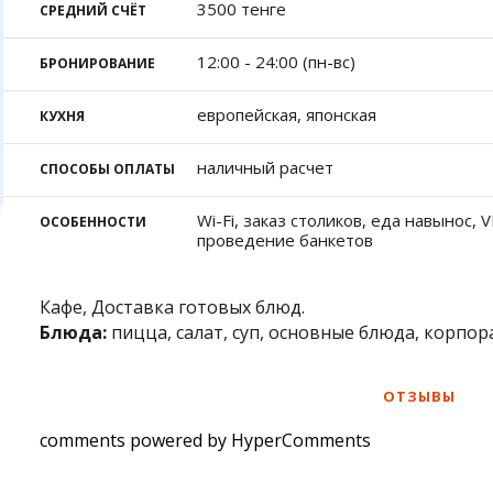
Фотокомиксы
Карта Караганды
Бал
3500 тенге
СРЕДНИЙ СЧЁТ
Коллаж недели
Организации
Жез
Ешкин гороскоп
Мой участковый
12:00 - 24:00 (пн-вс)
БРОНИРОВАНИЕ
Перекрытие дорог
европейская, японская
КУХНЯ
Сп
Сервисы
Медиа
Переводчик
Рас
Фото
наличный расчет
СПОСОБЫ ОПЛАТЫ
Авт
Видео
Экс
3D-тур
Wi-Fi, заказ столиков, еда навынос, 
ОСОБЕННОСТИ
проведение банкетов
Кат
Timelapse
Куп
Кафе, Доставка готовых блюд.
Блюда:
пицца, салат, суп, основные блюда, корпор
ОТЗЫВЫ
comments powered by HyperComments