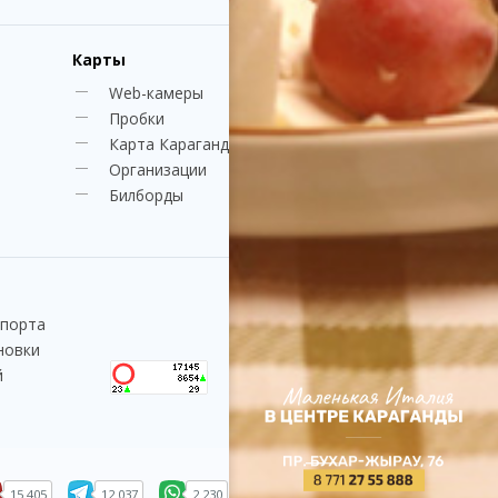
Карты
Web-камеры
Пробки
Карта Караганды
Организации
Билборды
спорта
новки
й
15 405
12 037
2 230