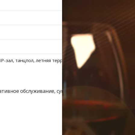
хаш
казган
равочник
писание транспорта
обусные остановки
тренные службы
VIP-зал, танцпол, летняя терраса,
алог компаний
ить шины, легко!
ативное обслуживание, суши.