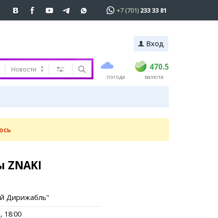
+7 (701)
233 33 81
Вход
покупка
продажа
 81
USD
469
470.5
470.5
Новости
погода
валюта
EUR
541
545
RUB
5.51
5.6
ь
ось
ы ZNAKI
й Дирижабль"
, 18:00