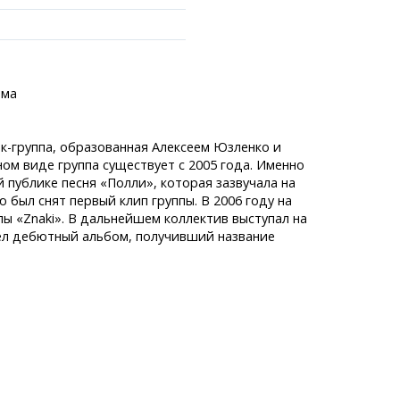
ома
ок-группа, образованная Алексеем Юзленко и
ранспорта
м виде группа существует с 2005 года. Именно
становки
публике песня «Полли», которая зазвучала на
лужбы
 был снят первый клип группы. В 2006 году на
аний
ы «Znaki». В дальнейшем коллектив выступал на
легко!
шел дебютный альбом, получивший название