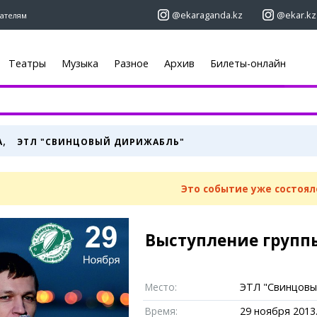
@ekaraganda.kz
@ekar.kz
ателям
Театры
Музыка
Разное
Архив
Билеты-онлайн
+7 (7212)
92 09 09
+7 701 233 33
Афиша
Объявления
,
А
ЭТЛ "СВИНЦОВЫЙ ДИРИЖАБЛЬ"
Недвижимост
Кино
ы
Автомобили
Театры
Работа
Музыка
Это событие уже состоял
Услуги
Спорт
 новостей
Электроника
Выставки
Мебель
Цирк и зоопарк
Выступление групп
ю
«ЕШКА»
Карты
Погода
Место:
ЭТЛ "Свинцовы
огера
Web-камеры
Караганда
Время:
29 ноября 2013.