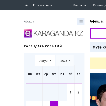
Горячая линия
Контакты
Рекламод
Афиша:
Афиша
Главная
Новости
КАЛЕНДАРЬ СОБЫТИЙ
МУЗЫК
Новости
Караганд
Август
2026
Хроника
eTV
Рассылка
пн
вт
ср
чт
пт
сб
вс
Персоны
Интервь
1
2
Блогер 
Лента бл