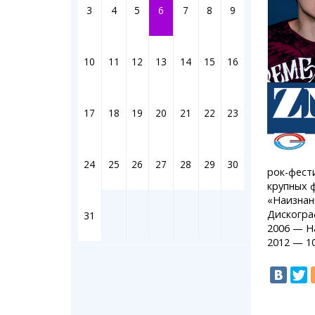
Штрихи
3
4
5
6
7
8
9
Фотоком
Коллаж н
Ешкин го
10
11
12
13
14
15
16
Медиа
17
18
19
20
21
22
23
Фото
Видео
3D-тур
24
25
26
27
28
29
30
Timelaps
рок-фест
крупных 
«Наизнан
Дискогра
31
2006 — Н
2012 — 1