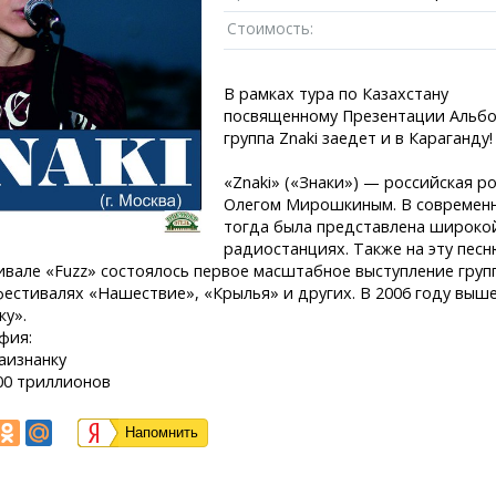
Пробки
Темиртау
иксы
Карта Караганды
Балхаш
Стоимость:
едели
Организации
Жезказган
роскоп
Мой участковый
В рамках тура по Казахстану
Перекрытие дорог
посвященному Презентации Альб
группа Znaki заедет и в Караганду!
Справочник
Сервисы
«Znaki» («Знаки») — российская р
Переводчик
Расписание т
Олегом Мирошкиным. В современно
Автобусные о
тогда была представлена широкой 
Экстренные с
радиостанциях. Также на эту песню
Каталог комп
e
ивале «Fuzz» состоялось первое масштабное выступление групп
Купить шины, 
фестивалях «Нашествие», «Крылья» и других. В 2006 году вы
ку».
фия:
аизнанку
00 триллионов
Напомнить