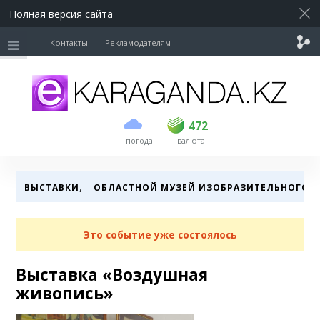
Полная версия сайта
Контакты
Рекламодателям
покупка
продажа
USD
470
472
472
погода
валюта
EUR
539
543
RUB
5.57
5.6
,
ВЫСТАВКИ
ОБЛАСТНОЙ МУЗЕЙ ИЗОБРАЗИТЕЛЬНОГО И
Это событие уже состоялось
Выставка «Воздушная
живопись»