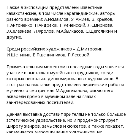
Также в экспозиции представлены известные
казахстанские, в том числе карагандинские, авторы
разного времени: А.Исмаилов, У. Ажиев, В. Крылов,
П.Антоненко, П.Андреюк, П.Реченский, Л.Смирнова,
Э.Селезнева, Л.Фролов, М.Абылкасов, С.Щеголихин и
другие.
Среди российских художников – Д.Митрохин,
И.Щетинин, В.Пшеничников, П.Лесовой.
Примечательным моментом в последние годы является
участие в выставках музейных сотрудников, среди
которых несколько дипломированных художников. В
этот раз на выставке представлены лирические работы
музейного смотрителя М.Адыгезалова, рисующего
акварели прямо в музейном зале на глазах
заинтересованных посетителей.
Данная выставка доставит зрителям не только большое
эстетическое удовольствие, но и продемонстрирует
широту жанров, замыслов и сюжетов, а также покажет,
как меняется мироощущение художников, их