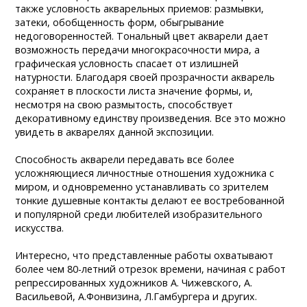
также условность акварельных приемов: размывки,
затеки, обобщенность форм, обыгрывание
недоговоренностей. Тональный цвет акварели дает
возможность передачи многокрасочности мира, а
графическая условность спасает от излишней
натурности. Благодаря своей прозрачности акварель
сохраняет в плоскости листа значение формы, и,
несмотря на свою размытость, способствует
декоративному единству произведения. Все это можно
увидеть в акварелях данной экспозиции.
Способность акварели передавать все более
усложняющиеся личностные отношения художника с
миром, и одновременно устанавливать со зрителем
тонкие душевные контакты делают ее востребованной
и популярной среди любителей изобразительного
искусства.
Интересно, что представленные работы охватывают
более чем 80-летний отрезок времени, начиная с работ
репрессированных художников А. Чижевского, А.
Васильевой, А.Фонвизина, Л.Гамбургера и других.