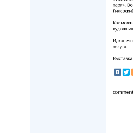
парк», В
Гилевский
Как можн
художнико
И, конечн
везут».
Выставка
comment