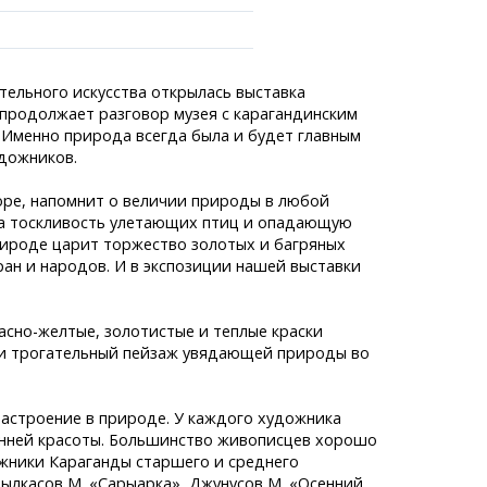
тельного искусства открылась выставка
 продолжает разговор музея с карагандинским
. Именно природа всегда была и будет главным
дожников.
ранспорта
оре, напомнит о величии природы в любой
становки
на тоскливость улетающих птиц и опадающую
лужбы
рироде царит торжество золотых и багряных
аний
ран и народов. И в экспозиции нашей выставки
легко!
расно-желтые, золотистые и теплые краски
 и трогательный пейзаж увядающей природы во
астроение в природе. У каждого художника
енней красоты. Большинство живописцев хорошо
ожники Караганды старшего и среднего
былкасов М. «Сарыарка», Джунусов М. «Осенний