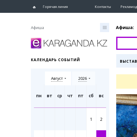
Горячая линия
Контакты
Рекламод
Афиша:
Афиша
Главная
Новости
КАЛЕНДАРЬ СОБЫТИЙ
ВЫСТА
Новости
Караганд
Август
2026
Хроника
eTV
Рассылка
пн
вт
ср
чт
пт
сб
вс
Персоны
Интервь
1
2
Блогер 
Лента бл