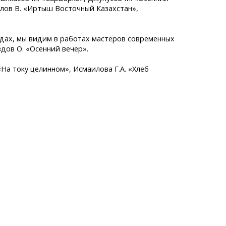
рлов В. «Иртыш Восточный Казахстан»,
юдах, мы видим в работах мастеров современных
здов О. «Осенний вечер».
«На току целинном», Исмаилова Г.А. «Хлеб