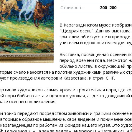
Пробки
Темиртау
иксы
Карта Караганды
Балхаш
Стоимость:
200–200
едели
Организации
Жезказган
роскоп
Мой участковый
В Карагандинском музее изобрази
Перекрытие дорог
"Щедрая осень". Данная выставка
зрителем об искусстве и природе
Справочник
Сервисы
учителем и вдохновителем для ху
Переводчик
Расписание т
Выставка, посвященная осенней п
Автобусные о
период времени года. Несмотря 
Экстренные с
обильно листву, в окружающей п
Каталог комп
e
оторые смело наносятся на полотна художниками различных ст
Купить шины, 
вуют произведения авторов и Казахстана, и стран СНГ.
артинах художников - самая яркая и трогательная пора, где к
ой поры бабьего лета и щедрого урожая, а где то дождливый
расе осеннего великолепия.
и тонко передают посредством живописи и графики осеннее н
овторимое образное мышление, свое видение и понимание ос
 карагандинцам по работам из фондов нашего музея. Это худ
й: Тельжанов К. «На земле дедов», Андреюк П. «Вагончики», А