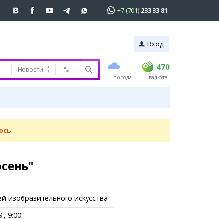
+7 (701)
233 33 81
Вход
покупка
продажа
 81
USD
469
470
470
Новости
погода
валюта
EUR
539
543
RUB
5.45
5.53
ь
ось
осень"
ей изобразительного искусства
., 9:00