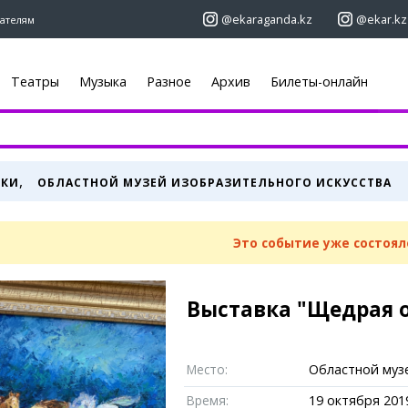
@ekaraganda.kz
@ekar.kz
ателям
Театры
Музыка
Разное
Архив
Билеты-онлайн
+7 (7212)
92 09 09
+7 701 233 33
Афиша
Объявления
,
ВКИ
ОБЛАСТНОЙ МУЗЕЙ ИЗОБРАЗИТЕЛЬНОГО ИСКУССТВА
Недвижимост
Кино
ы
Автомобили
Театры
Работа
Музыка
Это событие уже состоял
Услуги
Спорт
 новостей
Электроника
Выставки
Мебель
Цирк и зоопарк
Выставка "Щедрая 
ю
«ЕШКА»
Карты
Погода
Место:
Областной муз
огера
Web-камеры
Караганда
Время:
19 октября 2019