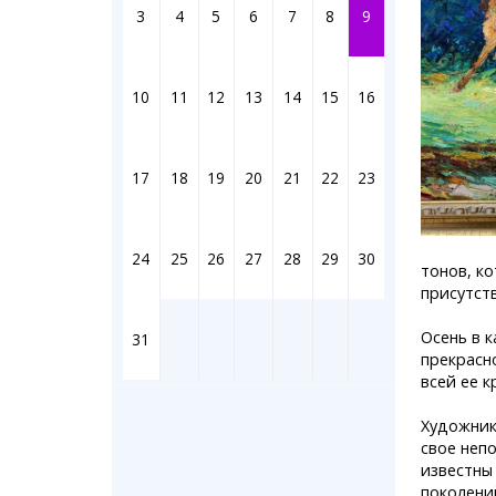
Штрихи
3
4
5
6
7
8
9
Фотоком
Коллаж н
Ешкин го
10
11
12
13
14
15
16
Медиа
17
18
19
20
21
22
23
Фото
Видео
3D-тур
24
25
26
27
28
29
30
Timelaps
тонов, к
присутст
Осень в к
31
прекрасн
всей ее к
Художник
свое неп
известны
поколени