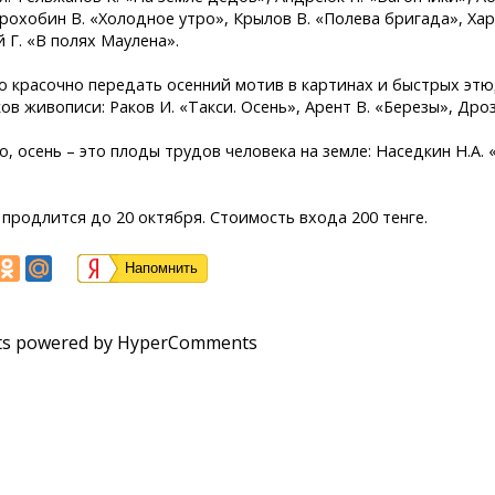
орохобин В. «Холодное утро», Крылов В. «Полева бригада», Ха
 Г. «В полях Маулена».
о красочно передать осенний мотив в картинах и быстрых эт
в живописи: Раков И. «Такси. Осень», Арент В. «Березы», Дро
о, осень – это плоды трудов человека на земле: Наседкин Н.А. 
 продлится до 20 октября. Стоимость входа 200 тенге.
Напомнить
s powered by HyperComments