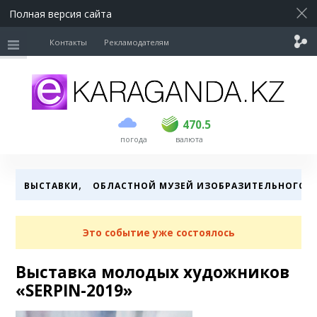
Полная версия сайта
Контакты
Рекламодателям
покупка
продажа
USD
468
470.5
470.5
погода
валюта
EUR
535
542
RUB
5.55
5.61
,
ВЫСТАВКИ
ОБЛАСТНОЙ МУЗЕЙ ИЗОБРАЗИТЕЛЬНОГО И
Это событие уже состоялось
Выставка молодых художников
«SERPIN-2019»