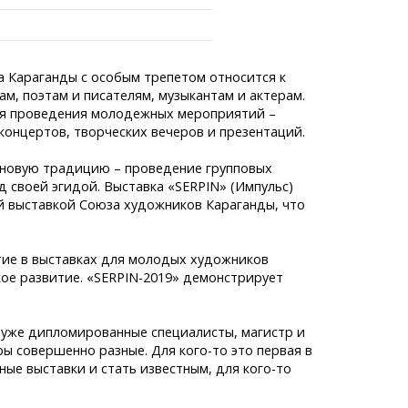
а Караганды с особым трепетом относится к
м, поэтам и писателям, музыкантам и актерам.
ля проведения молодежных мероприятий –
 концертов, творческих вечеров и презентаций.
ранспорта
 новую традицию – проведение групповых
становки
 своей эгидой. Выставка «SERPIN» (Импульс)
лужбы
й выставкой Союза художников Караганды, что
аний
легко!
тие в выставках для молодых художников
ое развитие. «SERPIN-2019» демонстрирует
 уже дипломированные специалисты, магистр и
ры совершенно разные. Для кого-то это первая в
ные выставки и стать известным, для кого-то