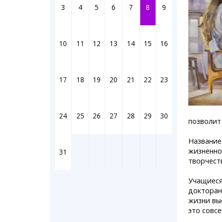
Штрихи
3
4
5
6
7
8
9
Фотоком
Коллаж н
Ешкин го
10
11
12
13
14
15
16
Медиа
17
18
19
20
21
22
23
Фото
Видео
3D-тур
24
25
26
27
28
29
30
Timelaps
позволит
Название
жизненно
31
творчеств
Учащиеся
докторант
жизни выс
это совсе