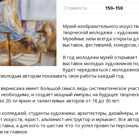
Пробки
Темиртау
иксы
Карта Караганды
Балхаш
Стоимость:
150–150
едели
Организации
Жезказган
роскоп
Мой участковый
Музей изобразительного искусств
Перекрытие дорог
творческой молодежи – художника
Музейные залы всегда открыты д
Справочник
Сервисы
выставок, фестивалей, конкурсов,
Переводчик
Расписание т
В год молодежи музей открывает
Автобусные о
выставок молодых художников под
Экстренные с
будет чередоваться с молодежно
Каталог комп
e
 молодым авторам показывать свои работы каждый год.
Купить шины, 
 вернисажа имеет большой смысл, ведь систематическое учас
 необходимо, и создаёт мощный импульс на будущее творческ
о 20-ти ярких и талантливых авторов от 18 до 30 лет.
 колледжей, студенты-художники, архитекторы, дизайнеры, и
 искусств, юрист, альпинист-инструктор и музыкант. Все авто
тавка, а для кого-то шестая. Кто-то успел провести персональ
м не главное.