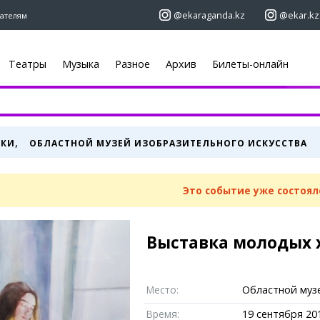
@ekaraganda.kz
@ekar.kz
ателям
Театры
Музыка
Разное
Архив
Билеты-онлайн
+7 (7212)
92 09 09
+7 701 233 33
Афиша
Объявления
,
ВКИ
ОБЛАСТНОЙ МУЗЕЙ ИЗОБРАЗИТЕЛЬНОГО ИСКУССТВА
Недвижимост
Кино
ы
Автомобили
Театры
Работа
Музыка
Это событие уже состоял
Услуги
Спорт
 новостей
Электроника
Выставки
Мебель
Цирк и зоопарк
Выставка молодых 
ю
«ЕШКА»
Карты
Погода
Место:
Областной муз
огера
Web-камеры
Караганда
Время:
19 сентября 201