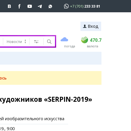
+7 (701)
233 33 81
Вход
покупка
продажа
 81
USD
468.5
470.7
470.7
Новости
погода
валюта
EUR
539
544
RUB
5.53
5.6
ь
ось
художников «SERPIN-2019»
ей изобразительного искусства
9., 9:00