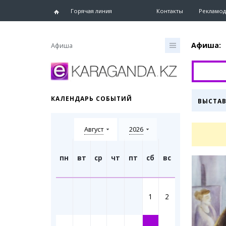
Горячая линия
Контакты
Рекламод
Афиша:
Афиша
Главная
Новости
КАЛЕНДАРЬ СОБЫТИЙ
ВЫСТА
Новости
Караганд
Август
2026
Хроника
eTV
Рассылка
пн
вт
ср
чт
пт
сб
вс
Персоны
Интервь
1
2
Блогер 
Лента бл