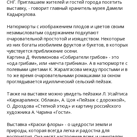
СНГ. Приглашаем жителей и гостей города посетить
выставку, - говорит главный хранитель музея Дамели
Кадыркулова.
Натюрморты с изображением плодов и цветов своим
незамысловатым содержанием подкупают
очаровательной простотой и изяществом. Некоторые
из них богаты изобилием фруктов и букетов, в которых
чувствуется приближение осени.
Картина Д. Филимонова «Собиратели грибов» - это
«ода грибам», или «мечта грибника». А в натюрморте с
полевыми цветами К. Жаралгасова между простыми и в
то же время очаровательными ромашками за окном
проглядывается идиллический сельский пейзаж.
Также на выставке можно увидеть пейзажи Л. Усайтиса
«Каркаралинск. Облака», А. Цоя «Пейзаж с дорожкой»,
О. Дроздова «Степной этюд» и картину российского
художника А. Чарина «Гости».
Выставка «Краски флоры» - о щедрости земли и
природы, которая всегда легка и радостна для
восприятия. Она несёт настроение всем: и ценителям