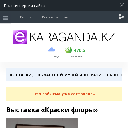
Полная версия сайта
Контакты
Рекламодателям
покупка
продажа
USD
469.5
470.5
470.5
погода
валюта
EUR
539
543
RUB
5.45
5.53
,
ВЫСТАВКИ
ОБЛАСТНОЙ МУЗЕЙ ИЗОБРАЗИТЕЛЬНОГО И
Это событие уже состоялось
Выставка «Краски флоры»