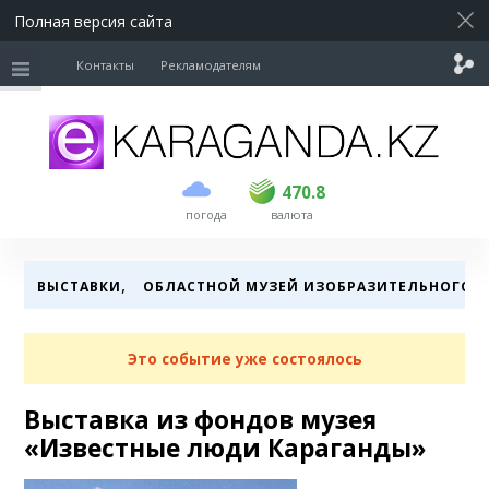
Полная версия сайта
Контакты
Рекламодателям
покупка
продажа
USD
468.5
470.8
470.8
погода
валюта
EUR
539
541.5
RUB
5.53
5.6
,
ВЫСТАВКИ
ОБЛАСТНОЙ МУЗЕЙ ИЗОБРАЗИТЕЛЬНОГО И
Это событие уже состоялось
Выставка из фондов музея
«Известные люди Караганды»