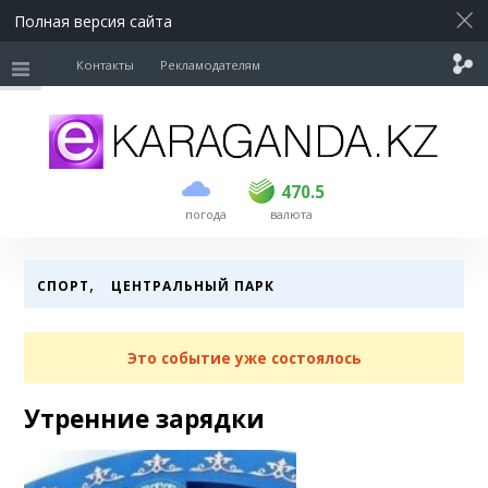
Полная версия сайта
Контакты
Рекламодателям
покупка
продажа
USD
468.5
470.5
470.5
погода
валюта
EUR
539
544
RUB
5.51
5.58
,
СПОРТ
ЦЕНТРАЛЬНЫЙ ПАРК
Это событие уже состоялось
Утренние зарядки