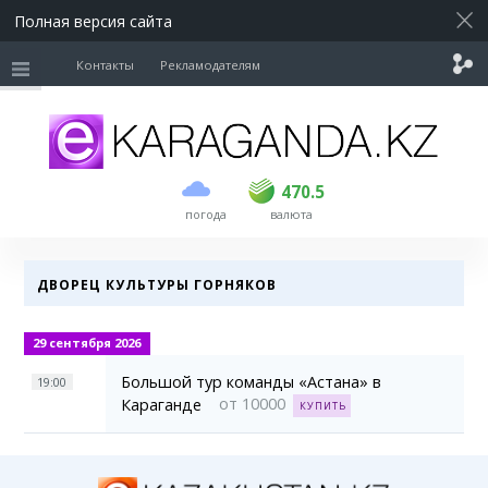
Полная версия сайта
Контакты
Рекламодателям
покупка
продажа
USD
469.5
470.5
470.5
погода
валюта
EUR
539
543
RUB
5.45
5.53
ДВОРЕЦ КУЛЬТУРЫ ГОРНЯКОВ
29 сентября 2026
Большой тур команды «Астана» в
19:00
от 10000
Караганде
КУПИТЬ