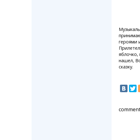
Музыкаль
принимаю
героями и
Прилетел
яблочко,
нашел, В
сказку.
comment