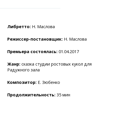
Либретто:
Н. Маслова
Режиссер-постановщик:
Н. Маслова
ранспорта
Премьера состоялась:
01.04.2017
становки
лужбы
Жанр:
сказка студии ростовых кукол для
аний
Радужного зала
легко!
Композитор:
Е. Зюбенко
Продолжительность:
35 мин