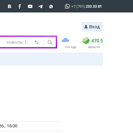
+7 (701)
233 33 81
Вход
покупка
продажа
 81
USD
468.5
470.5
470.5
Новости
погода
валюта
EUR
539
544
RUB
5.51
5.58
ь
6., 16:00