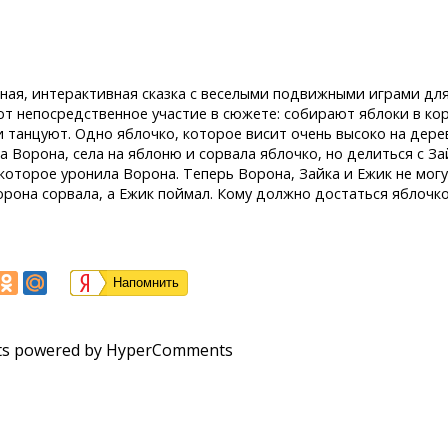
ная, интерактивная сказка с веселыми подвижными играми для
т непосредственное участие в сюжете: собирают яблоки в кор
 танцуют. Одно яблочко, которое висит очень высоко на дереве
а Ворона, села на яблоню и сорвала яблочко, но делиться с З
 которое уронила Ворона. Теперь Ворона, Зайка и Ежик не мог
орона сорвала, а Ежик поймал. Кому должно достаться яблочко
Напомнить
s powered by HyperComments