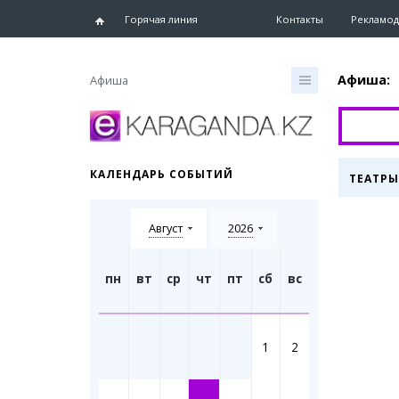
Горячая линия
Контакты
Рекламод
Афиша:
Афиша
Главная
Новости
КАЛЕНДАРЬ СОБЫТИЙ
ТЕАТРЫ
Новости
Караганд
Август
2026
Хроника
eTV
Рассылка
пн
вт
ср
чт
пт
сб
вс
Персоны
Интервь
1
2
Блогер 
Лента бл