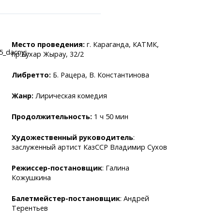
Место проведения:
г. Караганда, КАТМК,
пр.Бухар Жырау, 32/2
Либретто:
Б. Рацера, В. Константинова
ранспорта
становки
Жанр:
Лирическая комедия
лужбы
аний
Продолжительность:
1 ч 50 мин
легко!
Художественный руководитель
:
заслуженный артист КазССР Владимир Сухов
Режиссер-постановщик
: Галина
Кожушкина
Балетмейстер-постановщик
: Андрей
Терентьев