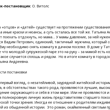
к-постановщик
: О. Витолс
 «отцов» и «детей» существует на протяжении существования
 иные краски и нюансы, а суть осталась все той же. Татьяна А
т поехать отдохнуть, но мама… У мамы давление, за ней нужен 
ся Вадим Петрович, одинокий, тактичный мужчина, который со
 Ему необходимо снять комнату в дачном поселке. В доме у Та
 что молодой супружеской паре это на руку – за мамой есть к
такое случается сплошь и рядом. Но в итоге комнату в город
тьяна Андреевна.
сти постановки
а первый взгляд, о незатейливой, заурядной житейской истори
а, в обстоятельствах такого рода, проявляются лучшие, высо
дение окружающего и себя в этом мире. Или не проявляются и
на полнокровную личную жизнь представителям старшего покол
еской точки зрения. Иногда ее отношение к родителям иждивен
й из обыденной истории. Это роман, окаймленный светлым п