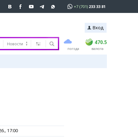
+7 (701)
233 33 81
Вход
покупка
продажа
 81
USD
469
470.5
470.5
Новости
погода
валюта
EUR
541
545
RUB
5.51
5.6
ь
6., 17:00