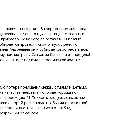
 человеческого рода. В современном мире она
ндреевна – вдова- отдыхает на даче, а дочь и
присмотр, не на кого ее оставить. Внезапно
бирается провести свой отпуск у речки с
тьяны Андреевны он и собирается остановиться,
ому присмотреть. Ситуация банальна до предела!
ской квартире Вадима Петровича собирается
и, о потере понимания между отцами и детьми.
кие качества человека, которые порождают
 не порождают?!. Подчас молодежь отказывает
ения, порой расценивает события с корыстной,
ческое.И все-таки эта пьеса о любви,
розрачным романсом.