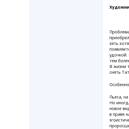
Художни
Проблема
приобрела
зять хотя
появляет
удочкой.
тем более
В жизни 
снять Та
Особенно
Пьеса, н
Но иногд
новое ви
в праве 
эгоистич
проросше