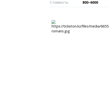
Пробки
Темиртау
Стоимость:
800–6000
иксы
Карта Караганды
Балхаш
едели
Организации
Жезказган
роскоп
Мой участковый
Перекрытие дорог
Справочник
Сервисы
Переводчик
Расписание т
Автобусные о
Экстренные с
Каталог комп
e
Купить шины, 