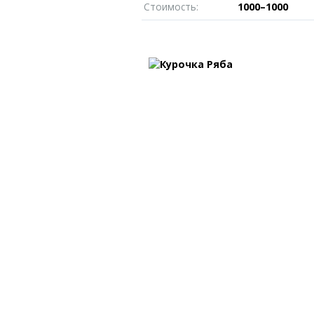
Пробки
Темиртау
Стоимость:
1000–1000
иксы
Карта Караганды
Балхаш
едели
Организации
Жезказган
роскоп
Мой участковый
Перекрытие дорог
Справочник
Сервисы
Переводчик
Расписание т
Автобусные о
Экстренные с
Каталог комп
e
Купить шины, 