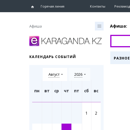
Горячая линия
Контакты
Рекламод
Афиша:
Афиша
Главная
Новости
КАЛЕНДАРЬ СОБЫТИЙ
РАЗНОЕ
Новости
Караганд
Август
2026
Хроника
eTV
Рассылка
пн
вт
ср
чт
пт
сб
вс
Персоны
Интервь
1
2
Блогер 
Лента бл