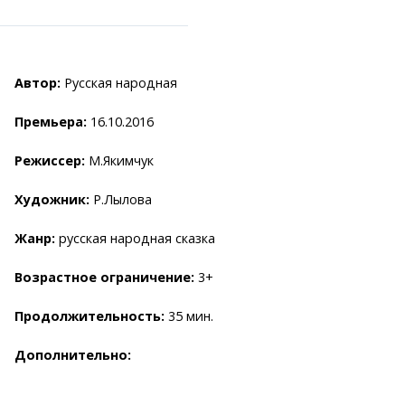
Автор:
Русская народная
Премьера:
16.10.2016
ранспорта
Режиссер:
М.Якимчук
становки
лужбы
Художник:
Р.Лылова
аний
легко!
Жанр:
русская народная сказка
Возрастное ограничение:
3+
Продолжительность:
35 мин.
Дополнительно: