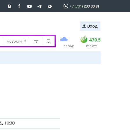
+7 (701)
233 33 81
Вход
покупка
продажа
 81
USD
469
470.5
470.5
Новости
погода
валюта
EUR
541
545
RUB
5.51
5.6
ь
., 10:30