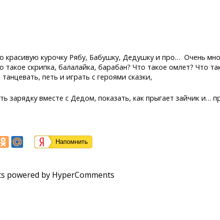
ро красивую курочку Рябу, Бабушку, Дедушку и про… Очень мн
то такое скрипка, балалайка, барабан? Что такое омлет? Что т
 танцевать, петь и играть с героями сказки,
ть зарядку вместе с Дедом, показать, как прыгает зайчик и… 
Напомнить
s powered by HyperComments