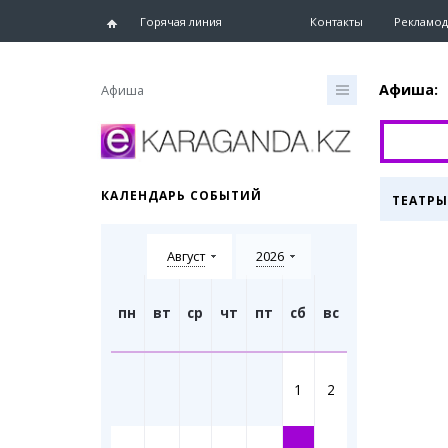
Горячая линия
Контакты
Рекламод
Афиша:
Афиша
Главная
Новости
КАЛЕНДАРЬ СОБЫТИЙ
ТЕАТРЫ
Новости
Караганд
Август
2026
Хроника
eTV
Рассылка
пн
вт
ср
чт
пт
сб
вс
Персоны
Интервь
1
2
Блогер 
Лента бл