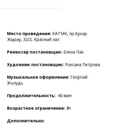
Место проведения:
КАТМК, пр.Бухар
Жырау, 32/2, Красный зал
ранспорта
Режиссер постановщик:
Елена Пак
становки
лужбы
Художник постановщик:
Роксана Петрова
аний
легко!
Музыкальное оформление:
Георгий
Жолудь
Продолжительность:
40 мин
Возрастное ограничение: 3
+
Дополнительно: