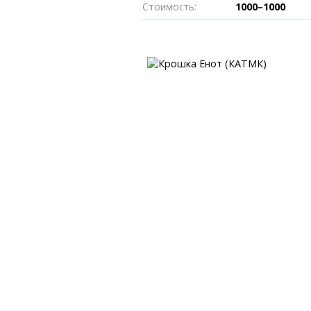
Пробки
Темиртау
Стоимость:
1000–1000
иксы
Карта Караганды
Балхаш
едели
Организации
Жезказган
роскоп
Мой участковый
Перекрытие дорог
Справочник
Сервисы
Переводчик
Расписание т
Автобусные о
Экстренные с
Каталог комп
e
Купить шины, 