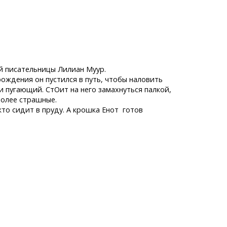
ой писательницы Лилиан Муур.
рождения он пустился в путь, чтобы наловить
и пугающий. СтОит на него замахнуться палкой,
более страшные.
кто сидит в пруду. А крошка Енот готов