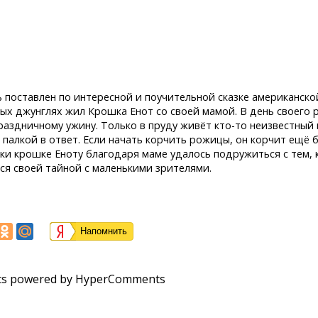
ь поставлен по интересной и поучительной сказке американск
ных джунглях жил Крошка Енот со своей мамой. В день своего 
раздничному ужину. Только в пруду живёт кто-то неизвестный 
 палкой в ответ. Если начать корчить рожицы, он корчит ещё 
аки крошке Еноту благодаря маме удалось подружиться с тем, 
ся своей тайной с маленькими зрителями.
Напомнить
s powered by HyperComments