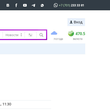
+7 (701)
233 33 81
Вход
покупка
продажа
 81
USD
468.5
470.5
470.5
Новости
погода
валюта
EUR
539
544
RUB
5.51
5.58
ь
, 11:30