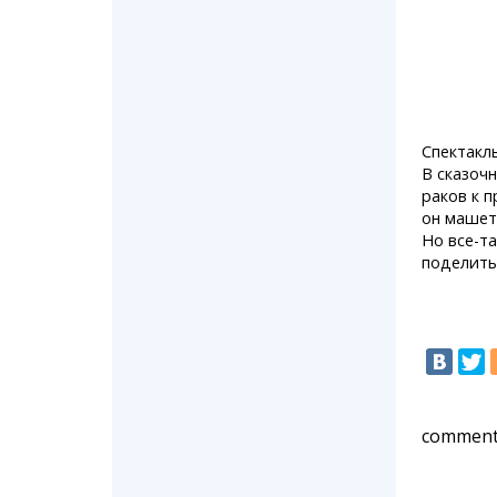
Спектакл
В сказоч
раков к п
он машет
Но все-т
поделить
comment