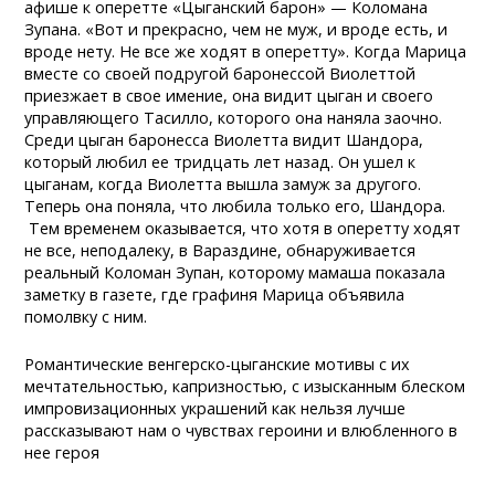
афише к оперетте «Цыганский барон» — Коломана
Зупана. «Вот и прекрасно, чем не муж, и вроде есть, и
вроде нету. Не все же ходят в оперетту». Когда Марица
вместе со своей подругой баронессой Виолеттой
приезжает в свое имение, она видит цыган и своего
управляющего Тасилло, которого она наняла заочно.
Среди цыган баронесса Виолетта видит Шандора,
который любил ее тридцать лет назад. Он ушел к
цыганам, когда Виолетта вышла замуж за другого.
Теперь она поняла, что любила только его, Шандора.
Тем временем оказывается, что хотя в оперетту ходят
не все, неподалеку, в Вараздине, обнаруживается
реальный Коломан Зупан, которому мамаша показала
заметку в газете, где графиня Марица объявила
помолвку с ним.
Романтические венгерско-цыганские мотивы с их
мечтательностью, капризностью, с изысканным блеском
импровизационных украшений как нельзя лучше
рассказывают нам о чувствах героини и влюбленного в
нее героя