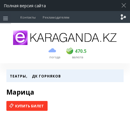
Полная версия сайта
Контакты
Рекламодателям
покупка
продажа
USD
468.5
470.5
470.5
погода
валюта
EUR
539
544
RUB
5.51
5.58
,
ТЕАТРЫ
ДК ГОРНЯКОВ
Марица
КУПИТЬ БИЛЕТ