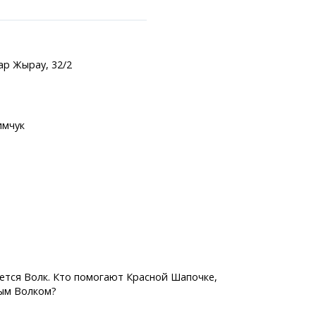
ар Жырау, 32/2
ранспорта
имчук
становки
лужбы
аний
легко!
ается Волк. Кто помогают Красной Шапочке,
ным Волком?