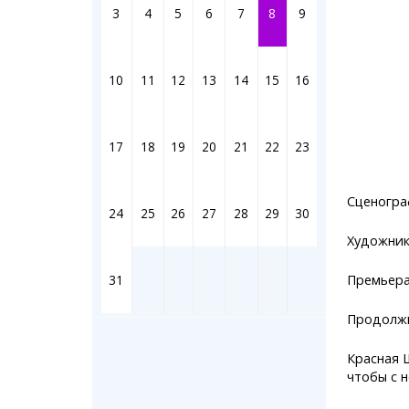
Штрихи
3
4
5
6
7
8
9
Фотоком
Коллаж н
Ешкин го
10
11
12
13
14
15
16
Медиа
17
18
19
20
21
22
23
Фото
Видео
3D-тур
Сценогра
24
25
26
27
28
29
30
Timelaps
Художник 
31
Премьера 
Продолжи
Красная 
чтобы с 