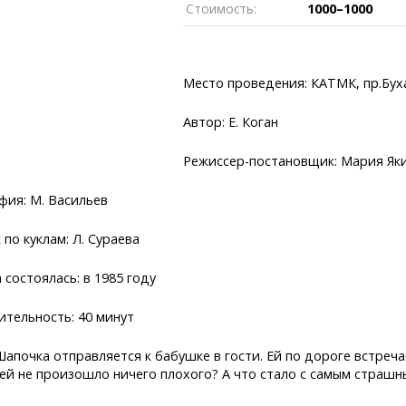
Пробки
Темиртау
Стоимость:
1000–1000
иксы
Карта Караганды
Балхаш
едели
Организации
Жезказган
роскоп
Мой участковый
Место проведения: КАТМК, пр.Бух
Перекрытие дорог
Автор: Е. Коган
Справочник
Сервисы
Переводчик
Расписание т
Режиссер-постановщик: Мария Як
Автобусные о
Экстренные с
фия: М. Васильев
Каталог комп
e
Купить шины, 
по куклам: Л. Сураева
состоялась: в 1985 году
тельность: 40 минут
Шапочка отправляется к бабушке в гости. Ей по дороге встреч
ней не произошло ничего плохого? А что стало с самым страш