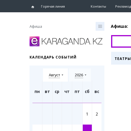
Горячая линия
Контакты
Рекламод
Афиша:
Афиша
Главная
Новости
КАЛЕНДАРЬ СОБЫТИЙ
ТЕАТРЫ
Новости
Караганд
Август
2026
Хроника
eTV
Рассылка
пн
вт
ср
чт
пт
сб
вс
Персоны
Интервь
1
2
Блогер 
Лента бл