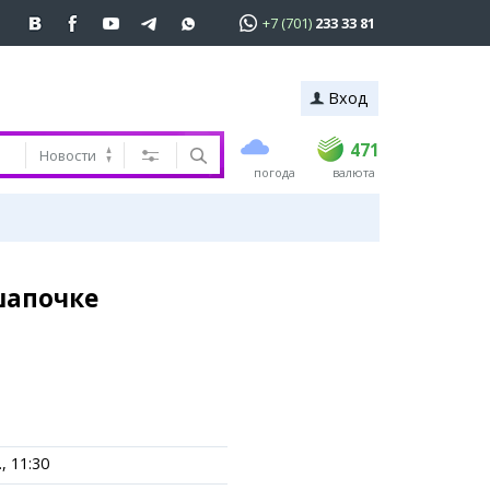
+7 (701)
233 33 81
Вход
покупка
продажа
 81
USD
469.5
471
471
Новости
погода
валюта
EUR
539
544
RUB
5.53
5.6
ь
шапочке
, 11:30