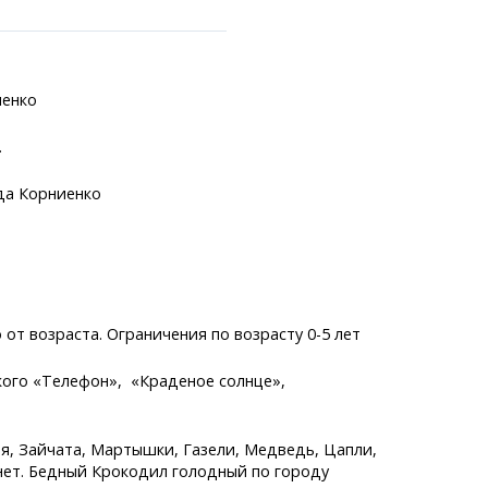
иенко
.
ранспорта
а Корниенко
становки
лужбы
аний
легко!
т возраста. Ограничения по возрасту 0-5 лет
кого «Телефон», «Краденое солнце»,
я, Зайчата, Мартышки, Газели, Медведь, Цапли,
нет. Бедный Крокодил голодный по городу