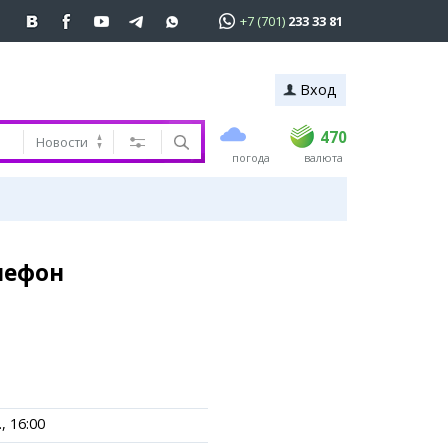
+7 (701)
233 33 81
Вход
покупка
продажа
 81
USD
469
470
470
Новости
погода
валюта
EUR
539
543
RUB
5.45
5.53
ь
лефон
, 16:00