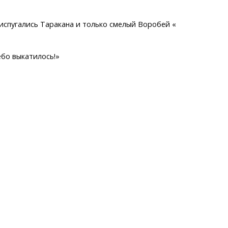
 испугались Таракана и только смелый Воробей «
ебо выкатилось!»