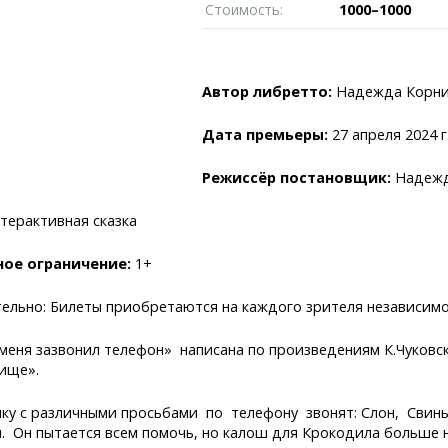
Пробки
Темиртау
Стоимость:
1000–1000
иксы
Карта Караганды
Балхаш
едели
Организации
Жезказган
роскоп
Мой участковый
Автор либретто:
Надежда Корн
Перекрытие дорог
Дата премьеры:
27 апреля 2024 г
Справочник
Сервисы
Переводчик
Расписание т
Режиссёр постановщик:
Надежд
Автобусные о
Экстренные с
терактивная сказка
Каталог комп
e
Купить шины, 
ное ограничение:
1+
ельно: Билеты приобретаются на каждого зрителя независимо о
 меня зазвонил телефон» написана по произведениям К.Чуковс
ище».
ику с различными просьбами по телефону звонят: Слон, Свинь
. Он пытается всем помочь, но калош для Крокодила больше 