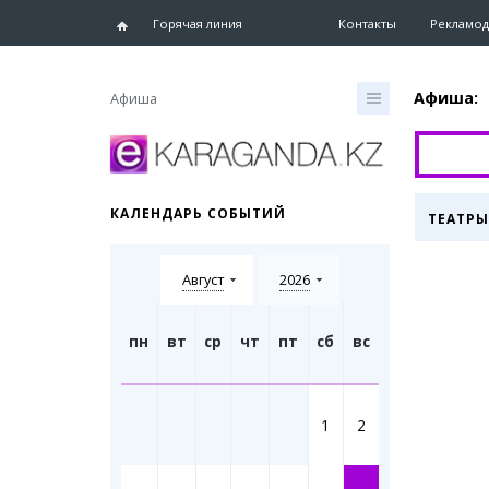
Горячая линия
Контакты
Рекламод
Афиша:
Афиша
Главная
Новости
КАЛЕНДАРЬ СОБЫТИЙ
ТЕАТРЫ
Новости
Караганд
Август
2026
Хроника
eTV
Рассылка
пн
вт
ср
чт
пт
сб
вс
Персоны
Интервь
1
2
Блогер 
Лента бл