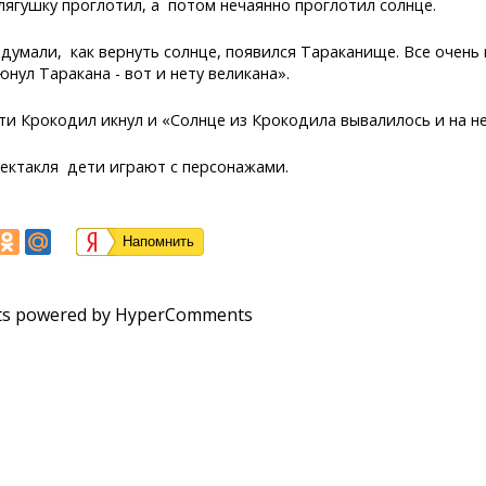
лягушку проглотил, а потом нечаянно проглотил солнце.
 думали, как вернуть солнце, появился Тараканище. Все очень
юнул Таракана - вот и нету великана».
ти Крокодил икнул и «Солнце из Крокодила вывалилось и на н
пектакля дети играют с персонажами.
Напомнить
s powered by HyperComments