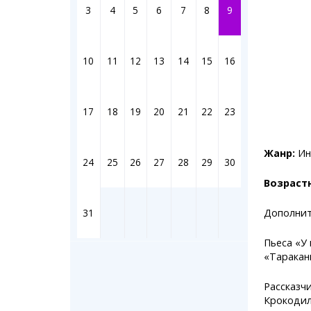
Штрихи
3
4
5
6
7
8
9
Фотоком
Коллаж н
Ешкин го
10
11
12
13
14
15
16
Медиа
17
18
19
20
21
22
23
Фото
Видео
3D-тур
Жанр:
Ин
24
25
26
27
28
29
30
Timelaps
Возраст
31
Дополнит
Пьеса «У
«Таракан
Рассказч
Крокодил