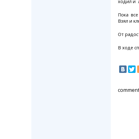
ходил и 
Пока все
Взял и кл
От радос
В ходе с
comment