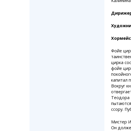
Калинина
Дириже
Художни
Хормейс
Фойе цир
таинстве
цирка со
фойе цир
покойног
капитал 
Вокруг к
отвергае
Теодора 
пытаются
ссору. Пу
Мистер И
Он долже