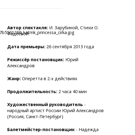
Автор спектакля:
И. Зарубиной, Стихи О.
Фадеевой
Дата премьеры:
26 сентября 2013 года
ранспорта
становки
Режиссёр постановщик:
Юрий
лужбы
Александров
аний
Жанр:
Оперетта в 2-х действиях
легко!
Продолжительность:
2 часа 40 мин
Художественный руководитель
-
народный артист России Юрий Александров
(Россия, Санкт-Петербург)
Балетмейстер-постановщик
- Надежда