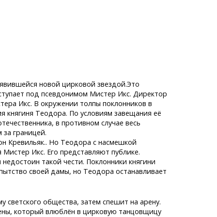
оявившейся новой цирковой звездой.Это
ыступает под псевдонимом Мистер Икс. Директор
тера Икс. В окружении толпы поклонников в
я княгиня Теодора. По условиям завещания её
течественника, в противном случае весь
 за границей.
он Кревильяк.. Но Теодора с насмешкой
 Мистер Икс. Его представляют публике.
ч недостоин такой чести. Поклонники княгини
пытство своей дамы, но Теодора останавливает
у светского общества, затем спешит на арену.
Вены, который влюблён в цирковую танцовщицу