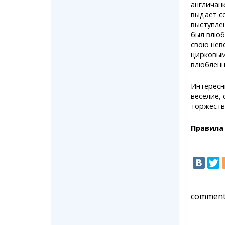
англичанк
выдает с
выступле
был влюбл
свою нев
цирковым
влюбленн
Интересн
веселие,
торжеств
Правила
comment