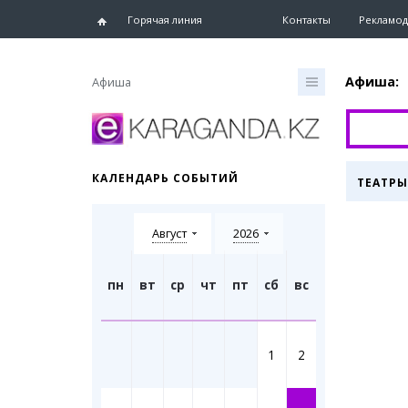
Горячая линия
Контакты
Рекламод
Афиша:
Афиша
Главная
Новости
КАЛЕНДАРЬ СОБЫТИЙ
ТЕАТРЫ
Новости
Караганд
Август
2026
Хроника
eTV
Рассылка
пн
вт
ср
чт
пт
сб
вс
Персоны
Интервь
1
2
Блогер 
Лента бл