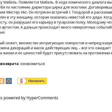
у Мабель. Появляется Мабель. В ходе комического диалога выя
ебя по настоянию директора цирка для экзотики. Договоривши
ния Мистер Икс. Он потрясен встречей с Теодорой и рассказыв
ён в эту женщину, которая оказалась невестой его дяди. Когд
есту, он разрушил его карьеру в гусарском полку. Молодому ч
 артистом. А дальше происходит много невероятных событий,
ых.
ый сюжет, множество интригующих поворотов и непредсказуемы
 смена декораций и масок действующих лиц – все это ожидае
а жизни и ее ценностей будет присутствовать на протяжении в
возврата
:
ознакомиться
Напомнить
s powered by HyperComments