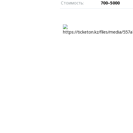
Пробки
Темиртау
Стоимость:
700–5000
иксы
Карта Караганды
Балхаш
едели
Организации
Жезказган
роскоп
Мой участковый
Перекрытие дорог
Справочник
Сервисы
Переводчик
Расписание т
Автобусные о
Экстренные с
Каталог комп
e
Купить шины, 