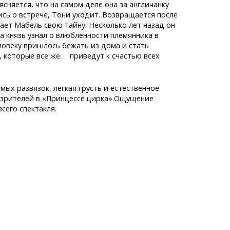
сняется, что на самом деле она за англичанку
сь о встрече, Тони уходит. Возвращается после
ает Мабель свою тайну. Несколько лет назад он
а князь узнал о влюблённости племянника в
еловеку пришлось бежать из дома и стать
 которые все же… приведут к счастью всех
х развязок, легкая грусть и естественное
т зрителей в «Принцессе цирка».Ощущение
сего спектакля.