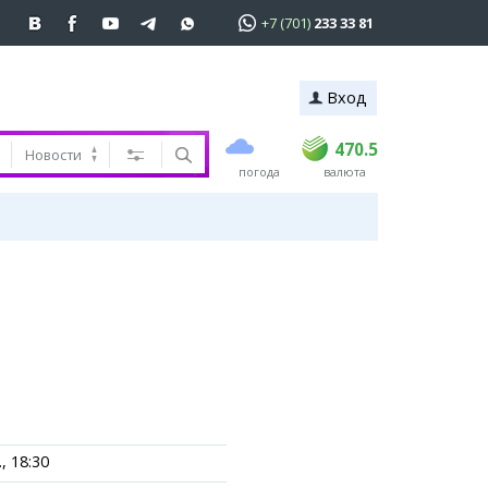
+7 (701)
233 33 81
Вход
покупка
продажа
 81
USD
468.5
470.5
470.5
Новости
погода
валюта
EUR
539
544
RUB
5.51
5.58
ь
, 18:30