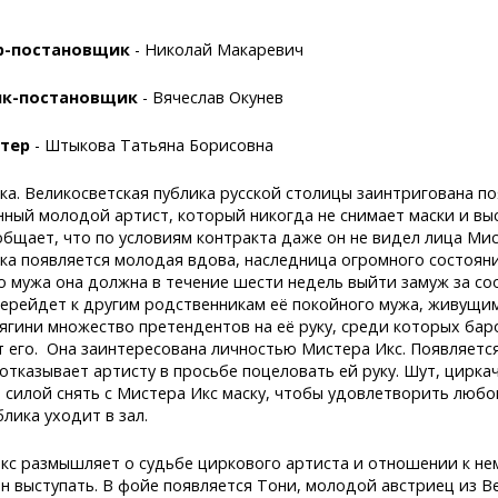
р-постановщик
- Николай Макаревич
к-постановщик
- Вячеслав Окунев
тер
- Штыкова Татьяна Борисовна
ка. Великосветская публика русской столицы заинтригована п
нный молодой артист, который никогда не снимает маски и в
общает, что по условиям контракта даже он не видел лица Мис
ка появляется молодая вдова, наследница огромного состояни
о мужа она должна в течение шести недель выйти замуж за соо
перейдет к другим родственникам её покойного мужа, живущим
нягини множество претендентов на её руку, среди которых бар
т его. Она заинтересована личностью Мистера Икс. Появляется
отказывает артисту в просьбе поцеловать ей руку. Шут, цирка
 силой снять с Мистера Икс маску, чтобы удовлетворить любо
блика уходит в зал.
кс размышляет о судьбе циркового артиста и отношении к нем
н выступать. В фойе появляется Тони, молодой австриец из 