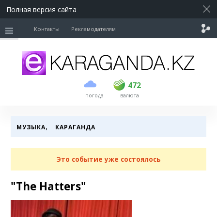
Полная версия сайта
Контакты
Рекламодателям
покупка
продажа
USD
469
472
472
погода
валюта
EUR
539
543
RUB
5.57
5.61
,
МУЗЫКА
КАРАГАНДА
Это событие уже состоялось
"The Hatters"