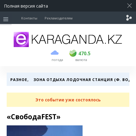
Полная версия сайта
Контакты
Рекламодателям
покупка
продажа
USD
469.5
470.5
470.5
погода
валюта
EUR
539
543
RUB
5.45
5.53
,
РАЗНОЕ
ЗОНА ОТДЫХА ЛОДОЧНАЯ СТАНЦИЯ (Ф. ВОД
Это событие уже состоялось
«СвободаFEST»