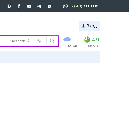
+7 (701)
233 33 81
Вход
покупка
продажа
 81
USD
469.5
471
471
Новости
погода
валюта
EUR
539
544
RUB
5.53
5.58
ь