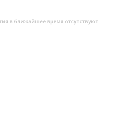
Пробки
Темиртау
иксы
Карта Караганды
Балхаш
едели
Организации
Жезказган
тия в ближайшее время отсутствуют
роскоп
Мой участковый
Перекрытие дорог
Справочник
Сервисы
Переводчик
Расписание т
Автобусные о
Экстренные с
Каталог комп
e
Купить шины, 