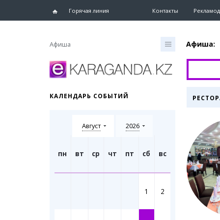
Горячая линия
Контакты
Рекламод
Афиша:
Афиша
Главная
Новости
КАЛЕНДАРЬ СОБЫТИЙ
РЕСТОР
Новости
Караганд
Август
2026
Хроника
eTV
Рассылка
пн
вт
ср
чт
пт
сб
вс
Персоны
Интервь
1
2
Блогер 
Лента бл