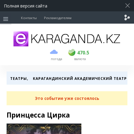
Полная версия сайта
Контакты
Рекламодателям
покупка
продажа
USD
468.5
470.5
470.5
погода
валюта
EUR
539
544
RUB
5.51
5.58
,
ТЕАТРЫ
КАРАГАНДИНСКИЙ АКАДЕМИЧЕСКИЙ ТЕАТР 
Это событие уже состоялось
Принцесса Цирка