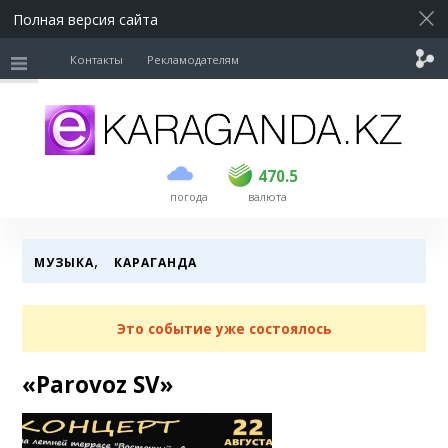
Полная версия сайта
Контакты
Рекламодателям
покупка
продажа
USD
468.5
470.5
470.5
погода
валюта
EUR
539
544
RUB
5.51
5.58
,
МУЗЫКА
КАРАГАНДА
Это событие уже состоялось
«Parovoz SV»