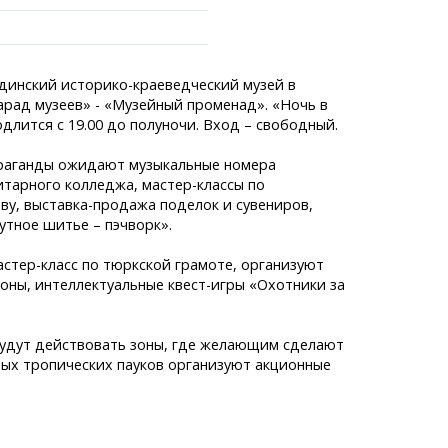
ндинский историко-краеведческий музей в
арад музеев» - «Музейный променад». «Ночь в
одлится с 19.00 до полуночи. Вход – свободный.
араганды ожидают музыкальные номера
ранспорта
итарного колледжа, мастер-классы по
становки
ву, выставка-продажа поделок и сувениров,
лужбы
утное шитье – пэчворк».
аний
легко!
стер-класс по тюркской грамоте, организуют
ны, интеллектуальные квест-игры «Охотники за
 будут действовать зоны, где желающим сделают
вых тропических пауков организуют акционные