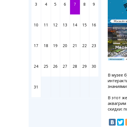
Штрихи
3
4
5
6
7
8
9
Фотоком
Коллаж н
Ешкин го
10
11
12
13
14
15
16
Медиа
17
18
19
20
21
22
23
Фото
Видео
3D-тур
24
25
26
27
28
29
30
Timelaps
В музее 
интеракт
знаниями
31
В этот ж
аквагрим
скидки: п