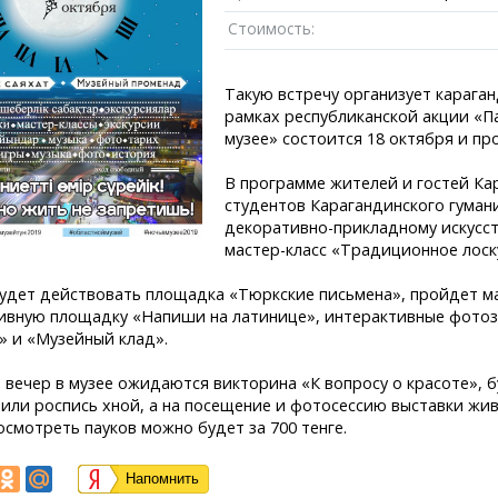
Пробки
Темиртау
иксы
Карта Караганды
Балхаш
Стоимость:
едели
Организации
Жезказган
роскоп
Мой участковый
Такую встречу организует карага
Перекрытие дорог
рамках республиканской акции «П
музее» состоится 18 октября и пр
Справочник
Сервисы
В программе жителей и гостей К
Переводчик
Расписание т
студентов Карагандинского гуман
Автобусные о
декоративно-прикладному искусст
Экстренные с
мастер-класс «Традиционное лоск
Каталог комп
e
Купить шины, 
будет действовать площадка «Тюркские письмена», пройдет ма
ивную площадку «Напиши на латинице», интерактивные фотозо
» и «Музейный клад».
е вечер в музее ожидаются викторина «К вопросу о красоте»,
 или роспись хной, а на посещение и фотосессию выставки жи
осмотреть пауков можно будет за 700 тенге.
Напомнить