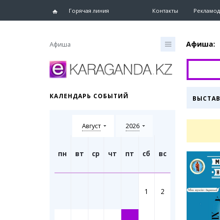
Горячая линия
Контакты
Рекламод
Афиша:
Афиша
Главная
Новости
КАЛЕНДАРЬ СОБЫТИЙ
ВЫСТА
Новости
Караганд
Август
2026
Хроника
eTV
Рассылка
пн
вт
ср
чт
пт
сб
вс
Персоны
Интервь
1
2
Блогер 
Лента бл