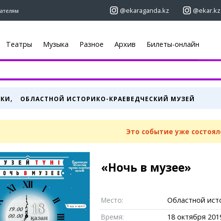
@ekaraganda.kz
@ekar.kz
ателям
Театры
Музыка
Разное
Архив
Билеты-онлайн
+7 (7212)
92 09 09
+7 701 233 33
Афиша
Объявления
,
ВКИ
ОБЛАСТНОЙ ИСТОРИКО-КРАЕВЕДЧЕСКИЙ МУЗЕЙ
Недвижимост
Кино
ы
Автомобили
Театры
Работа
Музыка
Это событие уже состоял
Услуги
Спорт
 новостей
Электроника
Выставки
Мебель
Цирк и зоопарк
«Ночь в музее»
ю
«ЕШКА»
Карты
Погода
Место:
Областной ист
огера
Web-камеры
Караганда
Время:
18 октября 2019