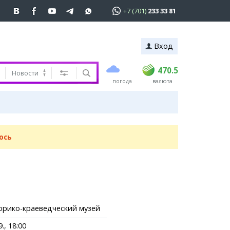
+7 (701)
233 33 81
Вход
покупка
продажа
 81
USD
469
470.5
470.5
Новости
погода
валюта
EUR
541
545
RUB
5.51
5.6
ь
ось
орико-краеведческий музей
., 18:00