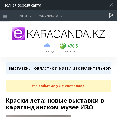
Полная версия сайта
Контакты
Рекламодателям
покупка
продажа
USD
468.5
470.5
470.5
погода
валюта
EUR
539
544
RUB
5.51
5.58
,
ВЫСТАВКИ
ОБЛАСТНОЙ МУЗЕЙ ИЗОБРАЗИТЕЛЬНОГО И
Это событие уже состоялось
Краски лета: новые выставки в
карагандинском музее ИЗО