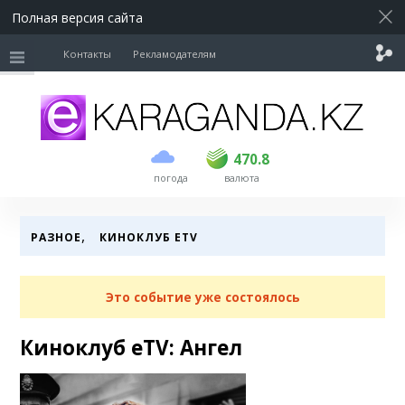
Полная версия сайта
Контакты
Рекламодателям
покупка
продажа
USD
468.5
470.8
470.8
погода
валюта
EUR
539
541.5
RUB
5.53
5.6
,
РАЗНОЕ
КИНОКЛУБ ETV
Это событие уже состоялось
Киноклуб eTV: Ангел