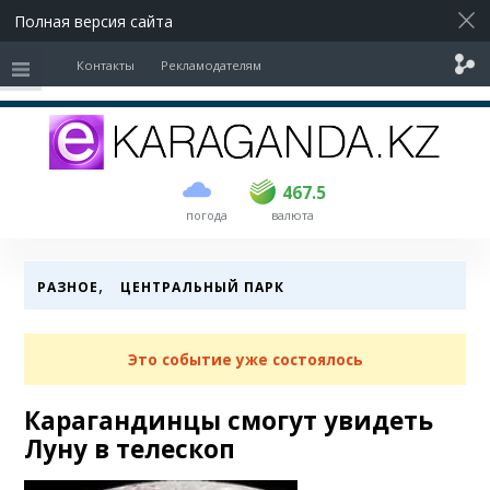
Полная версия сайта
Контакты
Рекламодателям
покупка
продажа
USD
466.5
467.5
467.5
погода
валюта
EUR
535
541.5
RUB
5.4
5.47
,
РАЗНОЕ
ЦЕНТРАЛЬНЫЙ ПАРК
Это событие уже состоялось
Карагандинцы смогут увидеть
Луну в телескоп