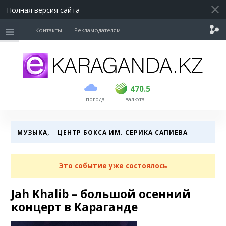
Полная версия сайта
Контакты
Рекламодателям
покупка
продажа
USD
469
470.5
470.5
погода
валюта
EUR
541
545
RUB
5.51
5.6
,
МУЗЫКА
ЦЕНТР БОКСА ИМ. СЕРИКА САПИЕВА
Это событие уже состоялось
Jah Khalib – большой осенний
концерт в Караганде