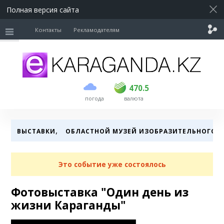
Полная версия сайта
Контакты
Рекламодателям
покупка
продажа
USD
468.5
470.5
470.5
погода
валюта
EUR
539
544
RUB
5.51
5.58
,
ВЫСТАВКИ
ОБЛАСТНОЙ МУЗЕЙ ИЗОБРАЗИТЕЛЬНОГО И
Это событие уже состоялось
Фотовыставка "Один день из
жизни Караганды"