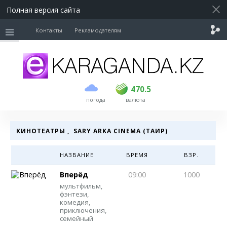
Полная версия сайта
Контакты
Рекламодателям
покупка
продажа
USD
468.5
470.5
470.5
погода
валюта
EUR
539
544
RUB
5.51
5.58
КИНОТЕАТРЫ
, SARY ARKA CINEMA (ТАИР)
НАЗВАНИЕ
ВРЕМЯ
ВЗР.
Вперёд
09:00
1000
мультфильм,
фэнтези,
комедия,
приключения,
семейный