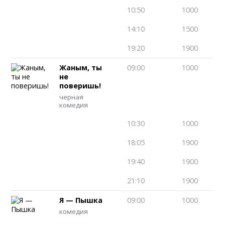
10:50
1000
14:10
1500
19:20
1900
Жаным, ты
09:00
1000
не
поверишь!
черная
комедия
10:30
1000
18:05
1900
19:40
1900
21:10
1900
Я — Пышка
09:00
1000
комедия