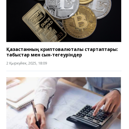
Қазақстанның криптовалюталық стартаптары:
табыстар мен сын-тегеуріндер
2 Қыркүйек, 2025, 18:09