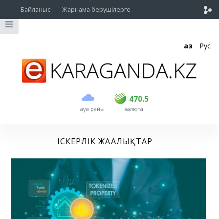
Байланыс
Жарнама берушілерге
Қаз
Рус
сатып алу
сату
USD
469
470.5
470.5
ауа райы
валюта
EUR
541
545
RUB
5.51
5.6
ІСКЕРЛІК ЖАҢАЛЫҚТАР