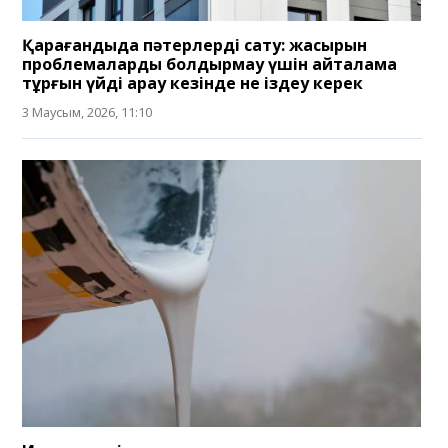
Қарағандыда пәтерлерді сату: жасырын
проблемаларды болдырмау үшін қайталама
тұрғын үйді қарау кезінде не іздеу керек
3 Маусым, 2026, 11:10