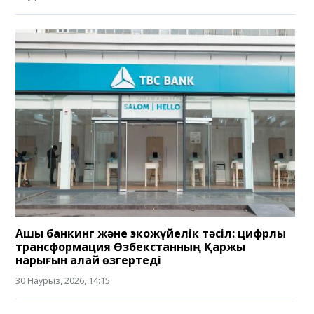
Ашық банкинг және экожүйелік тәсіл: цифрлық
трансформация Өзбекстанның Қаржы
нарығын қалай өзгертеді
30 Наурыз, 2026, 14:15