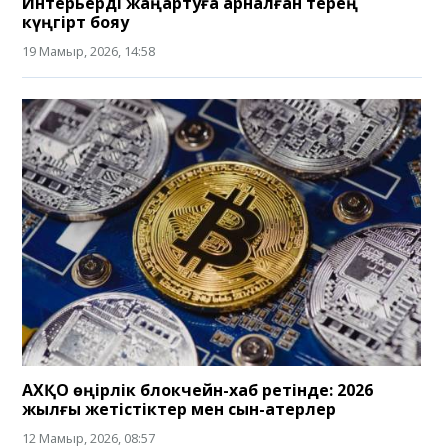
Интерьерді жаңартуға арналған терең
күңгірт бояу
19 Мамыр, 2026, 14:58
АХҚО өңірлік блокчейн-хаб ретінде: 2026
жылғы жетістіктер мен сын-қатерлер
12 Мамыр, 2026, 08:57