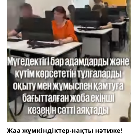
Жаңа жұмкіндіктер-нақты нәтиже!