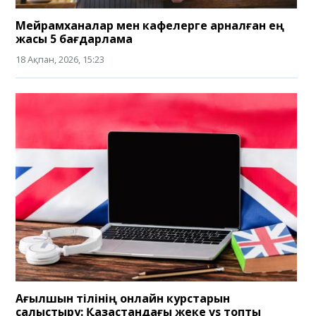
Мейрамханалар мен кафелерге арналған ең
жақсы 5 бағдарлама
18 Ақпан, 2026, 15:23
Ағылшын тілінің онлайн курстарын
салыстыру: Қазақстандағы жеке vs топтық