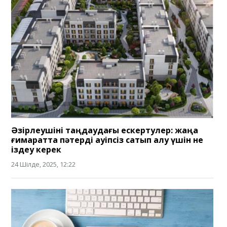
Әзірлеушіні таңдаудағы ескертулер: жаңа
ғимаратта пәтерді қауіпсіз сатып алу үшін не
іздеу керек
24 Шілде, 2025, 12:22