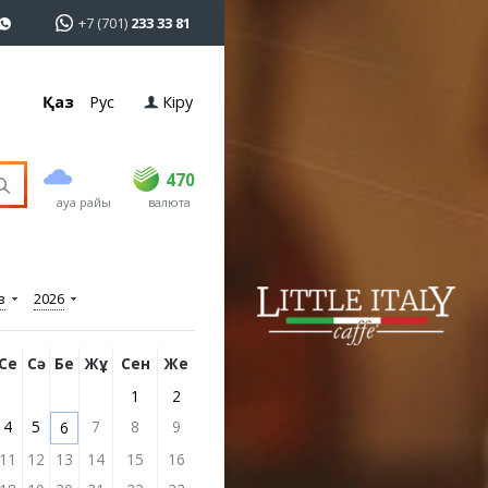
+7 (701)
233 33 81
Қаз
Рус
Кіру
сатып алу
сату
USD
469
470
470
ауа райы
валюта
EUR
540
544
RUB
5.55
5.6
з
2026
Се
Сә
Бе
Жұ
Сен
Же
1
2
4
5
7
8
9
6
11
12
13
14
15
16