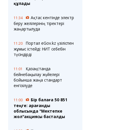
құлады
Ақтас кентінде электр
11:34
беру желілерінің тіректері
жаңартылуда
Портал eGov.kz үзіліспен
11:20
жұмыс істейді: НИТ себебін
түсіндірді
Қазақстанда
11:01
бейнебақылау жүйелері
бойынша жаңа стандарт
енгізілуде
Бір балаға 50 851
11:00
теңге: Қарағанды
облысында "Мектепке
жол"акциясы басталды