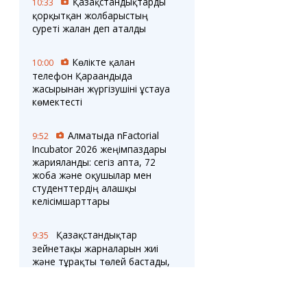
Қазақстандықтарды
10:33
қорқытқан жолбарыстың
суреті жалған деп аталды
Көлікте қалған
10:00
телефон Қарағандыда
жасырынған жүргізушіні ұстауға
көмектесті
Алматыда nFactorial
9:52
Incubator 2026 жеңімпаздары
жарияланды: сегіз апта, 72
жоба және оқушылар мен
студенттердің алғашқы
келісімшарттары
Қазақстандықтар
9:35
зейнетақы жарналарын жиі
және тұрақты төлей бастады,
деп хабарлады БЖЗҚ