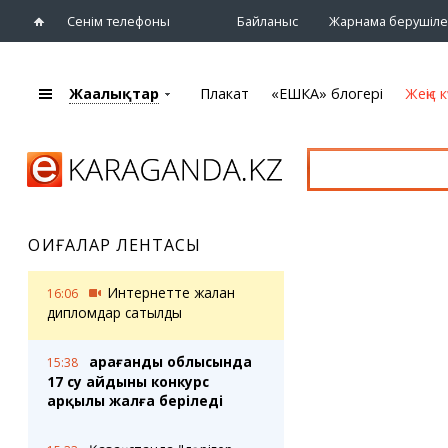
Сенім телефоны
Байланыс
Жарнама берушіле
Жаңалықтар
Плакат
«ЕШКА» блогері
Жеңіс к
+7 (7212)
92 09 09
Басты бет
Плакат
Жаңалықтар
Қарағанды
Кино
Жаңалықтары
Театрлар
ОҚИҒАЛАР ЛЕНТАСЫ
Шежіре
Музыка
eTV
Спорт
Интернетте жалған
16:06
Ақпараттық
Көрмелер
дипломдар сатылды
бюллетень
Цирк және
Тұлғалар
хайуанаттар бағы
Қарағанды облысында
15:38
Сұхбат
17 су айдыны конкурс
арқылы жалға беріледі
«ЕШКА» блогері
Карталар