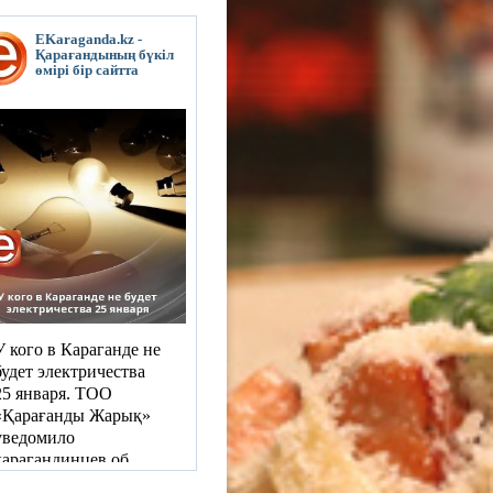
EKaraganda.kz -
Қарағандының бүкіл
өмірі бір сайтта