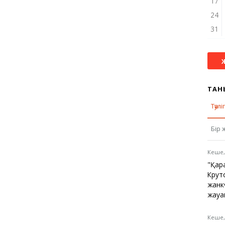
Қарағанды
17
Теміртау
24
Балқаш
31
Жезқазған
Анықтамалық
ТАН
КӨЛІК КЕСТЕСІ
Тәулі
Автобус аялдамалары
Төтенше жағдайлар
Бір 
қызметі
Компаниялар каталогы
Кеше,
Шиналарды сатып
алыңыз, оңай!
"Қара
Крут
жанк
жауа
Кеше,