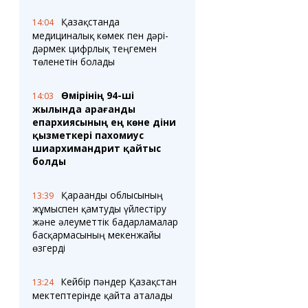
Қазақстанда
14:04
медициналық көмек пен дәрі-
дәрмек цифрлық теңгемен
төленетін болады
Өмірінің 94-ші
14:03
жылында Қарағанды
епархиясының ең көне діни
қызметкері пахомиус
шиархимандрит қайтыс
болды
Қарағанды облысының
13:39
жұмыспен қамтуды үйлестіру
және әлеуметтік бағдарламалар
басқармасының мекенжайы
өзгерді
Кейбір пәндер Қазақстан
13:24
мектептерінде қайта аталады