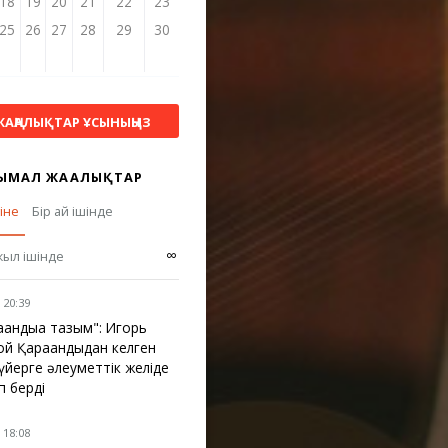
18
19
20
21
22
23
25
26
27
28
29
30
ЖАҢАЛЫҚТАР ҰСЫНЫҢЫЗ
ЫМАЛ ЖАҢАЛЫҚТАР
гіне
Бір ай ішінде
∞
жыл ішінде
 20:39
ғандыға тағзым": Игорь
ой Қарағандыдан келген
үйерге әлеуметтік желіде
п берді
 18:08