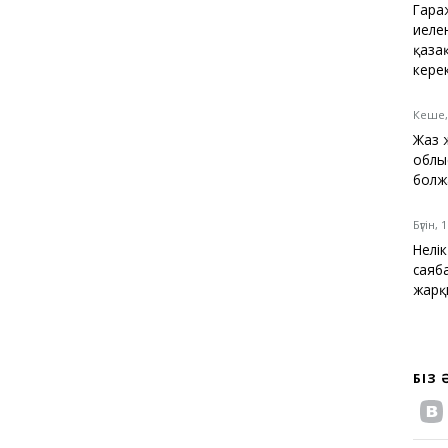
Гара
иелен
қазақ
кере
Кеше,
Жаз 
облы
бол
Бүгін, 
Нелі
саяб
жарқ
БІЗ