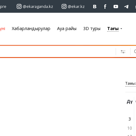
рге
@ekaraganda.kz
@ekar.kz
үні
Хабарландырулар
Ауа райы
3D туры
Тағы
+7 701 233 33 81
Хабарландырулар
Жылжымайтын мүлік
Автомобильдер
Жұмыс
Тамы
Қызметтер
Электроника
Жиһаз
Дү
3
10
Ауа райы