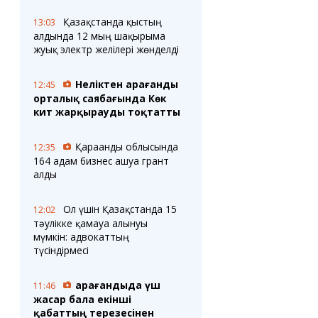
Қазақстанда қыстың
13:03
алдында 12 мың шақырымға
жуық электр желілері жөнделді
Неліктен Қарағанды
12:45
орталық саябағында Көк
кит жарқырауды тоқтатты
Қарағанды облысында
12:35
164 адам бизнес ашуға грант
алды
Ол үшін Қазақстанда 15
12:02
тәулікке қамауға алынуы
мүмкін: адвокаттың
түсіндірмесі
Қарағандыда үш
11:46
жасар бала екінші
қабаттың терезесінен