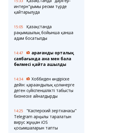
Блогер лентасы
Қазақстанда "дәрігер-
Веб-камералар
15:33
интерн"ұғымы ресми түрде
Соққылар
Тығындар
қайтарылуда
Фотокомикстер
Қарағанды Картасы
Аптаның коллажы
Ұйымдар
Қазақстанда
15:05
Ешкин жұлдыз
Менің учаскелік
рақымшылық бойынша қанша
жорамалы
Жолдарды жабу
адам босатылды
Қызметтер
Медиа
Қарағанды орталық
14:47
Аудармашы
Фото
саябағында ана мен бала
бөлмесі қайта ашылды
Бейне
3D туры
Timelapse
Хоббиден өндіріске
14:34
дейін: қарағандылық қолөнерге
деген сүйіспеншілікті табысты
бизнеске айналдырды
"Касперский зертханасы"
14:25
Telegram арқылы таралатын
вирус жұққан iOS
қосымшаларын тапты