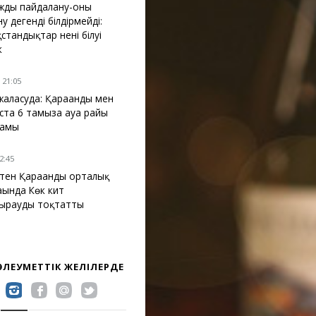
жды пайдалану-оны
у дегенді білдірмейді:
стандықтар нені білуі
к
 21:05
жалғасуда: Қарағанды мен
ста 6 тамызға ауа райы
жамы
12:45
ктен Қарағанды орталық
ағында Көк кит
ырауды тоқтатты
 ӘЛЕУМЕТТІК ЖЕЛІЛЕРДЕ