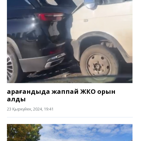
Қарағандыда жаппай ЖКО орын
алды
23 Қыркүйек, 2024, 19:41