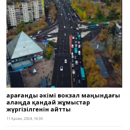
Қарағанды әкімі вокзал маңындағы
алаңда қандай жұмыстар
жүргізілгенін айтты
11 Қазан, 2024, 16:30