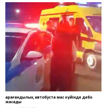
Қарағандылық автобуста мас күйінде дебо
жасады