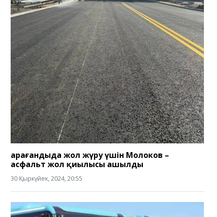
Қарағандыда жол жүру үшін Молоков –
асфальт жол қиылысы ашылды
30 Қыркүйек, 2024, 20:55