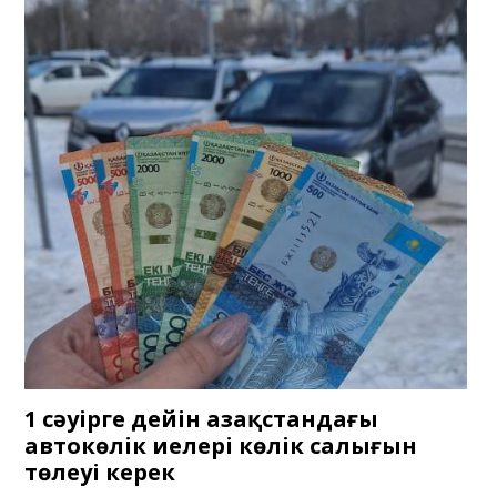
1 сәуірге дейін Қазақстандағы
автокөлік иелері көлік салығын
төлеуі керек