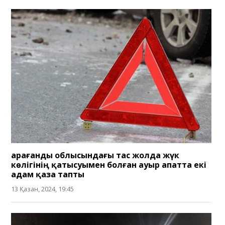
Қарағанды облысындағы тас жолда жүк
көлігінің қатысуымен болған ауыр апатта екі
адам қаза тапты
13 Қазан, 2024, 19:45