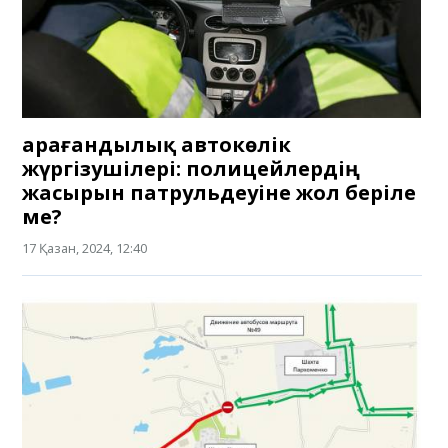
Қарағандылық автокөлік
жүргізушілері: полицейлердің
жасырын патрульдеуіне жол беріле
ме?
17 Қазан, 2024, 12:40