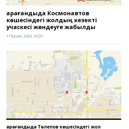
Қарағандыда Космонавтов
көшесіндегі жолдың кезекті
учаскесі жөндеуге жабылды
17 Қазан, 2024, 10:20
Қарағандыда Төлепов көшесіндегі жол