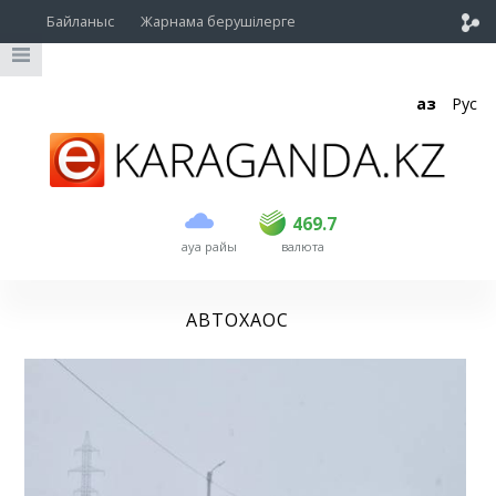
Байланыс
Жарнама берушілерге
Қаз
Рус
сатып алу
сату
USD
468.7
469.7
469.7
ауа райы
валюта
EUR
539
542
RUB
5.55
5.61
АВТОХАОС