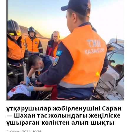
Құтқарушылар жәбірленушіні Саран
— Шахан тас жолындағы жеңіліске
ұшыраған көліктен алып шықты
2 Қазан, 2024, 10:26