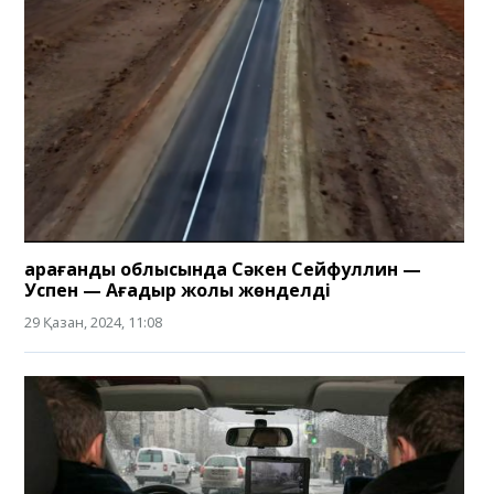
Қарағанды облысында Сәкен Сейфуллин —
Успен — Ағадыр жолы жөнделді
29 Қазан, 2024, 11:08