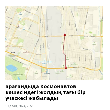
Қарағандыда Космонавтов
көшесіндегі жолдың тағы бір
учаскесі жабылады
9 Қазан, 2024, 20:23