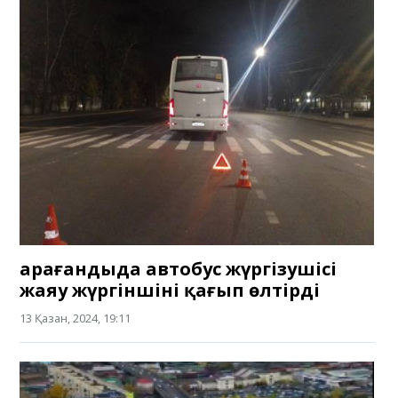
Қарағандыда автобус жүргізушісі
жаяу жүргіншіні қағып өлтірді
13 Қазан, 2024, 19:11