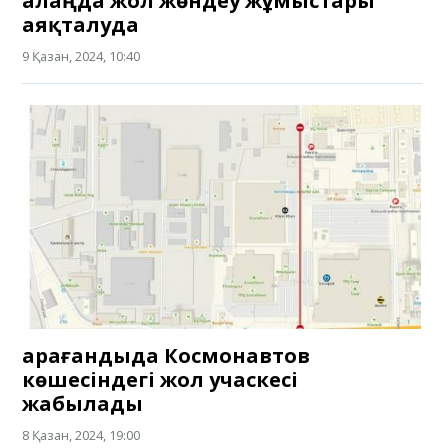
алаңда жол жөндеу жұмыстары
аяқталуда
9 Қазан, 2024, 10:40
Қарағандыда Космонавтов
көшесіндегі жол учаскесі
жабылады
8 Қазан, 2024, 19:00