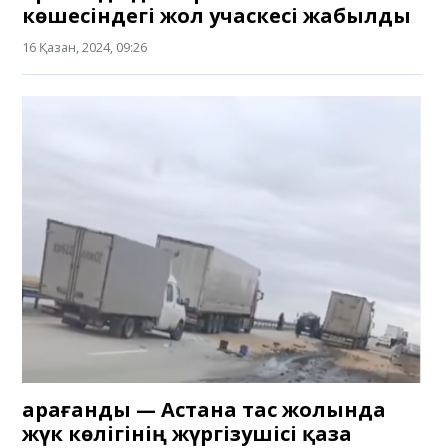
көшесіндегі жол учаскесі жабылды
16 Қазан, 2024, 09:26
Қарағанды — Астана тас жолында
жүк көлігінің жүргізушісі қаза