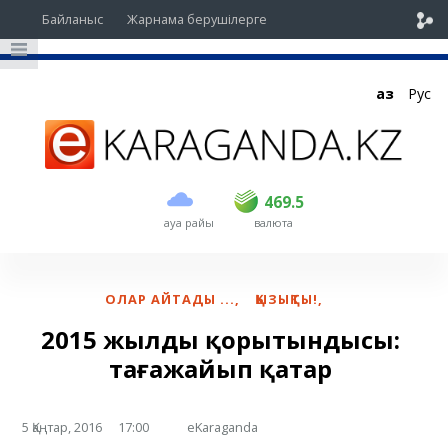
Байланыс
Жарнама берушілерге
Қаз
Рус
сатып алу
сату
USD
468
469.5
469.5
ауа райы
валюта
EUR
535
542
RUB
5.48
5.52
ОЛАР АЙТАДЫ ...
,
ҚЫЗЫҚТЫ!
,
2015 жылдың қорытындысы:
таңғажайып қатар
5 Қаңтар, 2016
17:00
eKaraganda