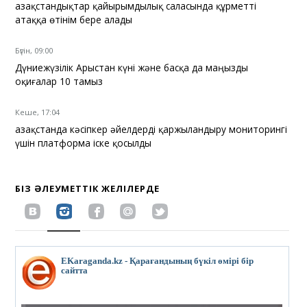
Қазақстандықтар қайырымдылық саласында құрметті
атаққа өтінім бере алады
Бүгін, 09:00
Дүниежүзілік Арыстан күні және басқа да маңызды
оқиғалар 10 тамыз
Кеше, 17:04
Қазақстанда кәсіпкер әйелдерді қаржыландыру мониторингі
үшін платформа іске қосылды
БІЗ ӘЛЕУМЕТТІК ЖЕЛІЛЕРДЕ
EKaraganda.kz - Қарағандының бүкіл өмірі бір
сайтта