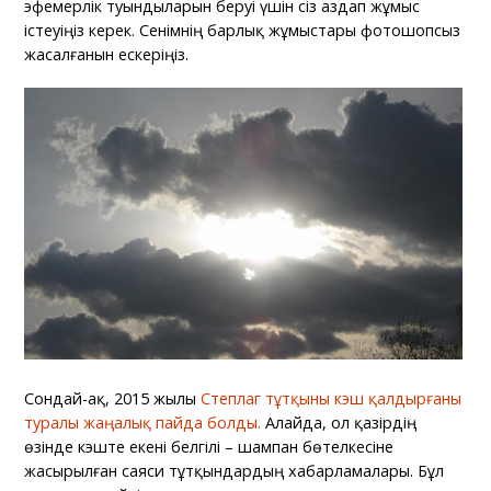
эфемерлік туындыларын беруі үшін сіз аздап жұмыс
істеуіңіз керек. Сенімнің барлық жұмыстары фотошопсыз
жасалғанын ескеріңіз.
Сондай-ақ, 2015 жылы
Степлаг тұтқыны кэш қалдырғаны
туралы жаңалық пайда болды.
Алайда, ол қазірдің
өзінде кэште екені белгілі – шампан бөтелкесіне
жасырылған саяси тұтқындардың хабарламалары. Бұл