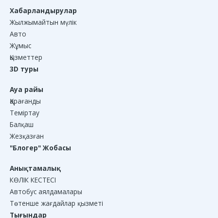
Хабарландырулар
Жылжымайтын мүлік
Авто
Жұмыс
Қызметтер
3D туры
Ауа райы
Қарағанды
Теміртау
Балқаш
Жезқазған
"Блогер" Жобасы
Анықтамалық
КӨЛІК КЕСТЕСІ
Автобус аялдамалары
Төтенше жағдайлар қызметі
Тығындар