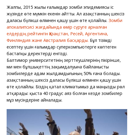
Жалпы, 2015 жылы ғалымдар зомби эпидемиясы іс
жүзінде өте мүмкін екенін айтты. Ал Қазақстанның шексіз
даласы бүлікші өлімнен қашу үшін өте қолайлы.
Зомби
апокалипсисі жағдайында өмір сүруге арналған
елдердің рейтингін Қазақстан, Ресей, Аргентина,
Финляндия және Австралия басқарды.
Бұл тізімді
есептеу үшін ғалымдар суперкомпьютерге көптеген
бастапқы деректерді енгізді.
Балтимор университетінің зерттеушілерінің пікірінше,
ми мен бұлшықеттің зақымдалуына байланысты
зомбилерде адам жылдамдығының 50% ғана болады.
Қазақстанның шексіз даласы бүлікші өлімнен қашу үшін
өте қолайлы. Біздің қатал климатымыз да маңызды рөл
атқарады: қыста 40 градус аяз болған кезде зомбилер
мұз мүсіндеріне айналады.