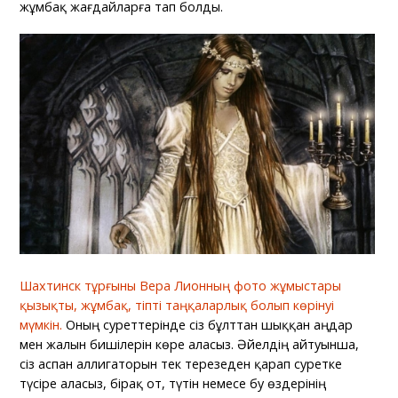
жұмбақ жағдайларға тап болды.
Шахтинск тұрғыны Вера Лионның фото жұмыстары
қызықты, жұмбақ, тіпті таңқаларлық болып көрінуі
мүмкін.
Оның суреттерінде сіз бұлттан шыққан аңдар
мен жалын бишілерін көре аласыз. Әйелдің айтуынша,
сіз аспан аллигаторын тек терезеден қарап суретке
түсіре аласыз, бірақ от, түтін немесе бу өздерінің