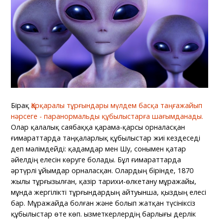
Бірақ
Қарқаралы тұрғындары мүлдем басқа таңғажайып
нәрсеге - паранормальды құбылыстарға шағымданады.
Олар қалалық саябаққа қарама-қарсы орналасқан
ғимараттарда таңқаларлық құбылыстар жиі кездеседі
деп мәлімдейді: қадамдар мен Шу, сонымен қатар
әйелдің елесін көруге болады. Бұл ғимараттарда
әртүрлі ұйымдар орналасқан. Олардың бірінде, 1870
жылы тұрғызылған, қазір тарихи-өлкетану мұражайы,
мұнда жергілікті тұрғындардың айтуынша, қыздың елесі
бар. Мұражайда болған және болып жатқан түсініксіз
құбылыстар өте көп. Қызметкерлердің барлығы дерлік