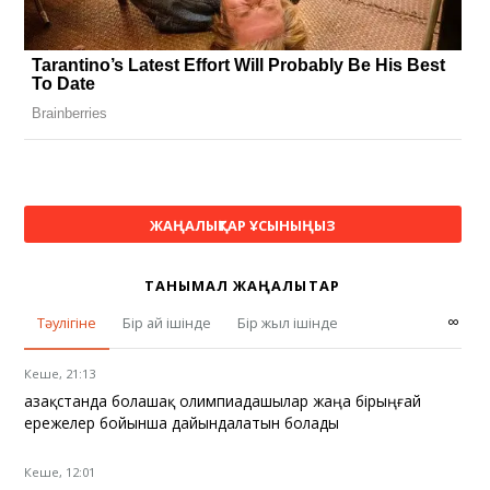
ЖАҢАЛЫҚТАР ҰСЫНЫҢЫЗ
ТАНЫМАЛ ЖАҢАЛЫҚТАР
∞
Тәулігіне
Бір ай ішінде
Бір жыл ішінде
Кеше, 21:13
Қазақстанда болашақ олимпиадашылар жаңа бірыңғай
ережелер бойынша дайындалатын болады
Кеше, 12:01