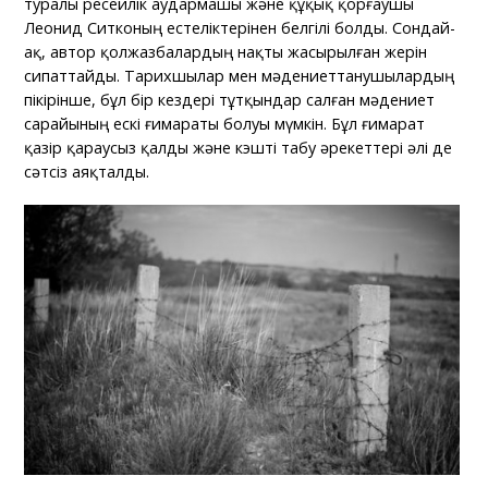
туралы ресейлік аудармашы және құқық қорғаушы
Леонид Ситконың естеліктерінен белгілі болды. Сондай-
ақ, автор қолжазбалардың нақты жасырылған жерін
сипаттайды. Тарихшылар мен мәдениеттанушылардың
пікірінше, бұл бір кездері тұтқындар салған мәдениет
сарайының ескі ғимараты болуы мүмкін. Бұл ғимарат
қазір қараусыз қалды және кэшті табу әрекеттері әлі де
сәтсіз аяқталды.