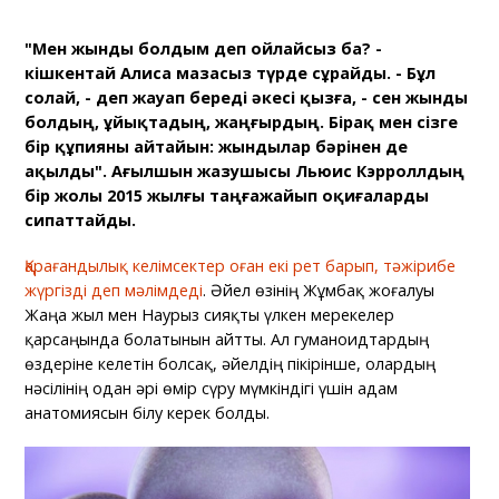
"Мен жынды болдым деп ойлайсыз ба? -
кішкентай Алиса мазасыз түрде сұрайды. - Бұл
солай, - деп жауап береді әкесі қызға, - сен жынды
болдың, ұйықтадың, жаңғырдың. Бірақ мен сізге
бір құпияны айтайын: жындылар бәрінен де
ақылды". Ағылшын жазушысы Льюис Кэрроллдың
бір жолы 2015 жылғы таңғажайып оқиғаларды
сипаттайды.
Қарағандылық келімсектер оған екі рет барып, тәжірибе
жүргізді деп мәлімдеді
. Әйел өзінің Жұмбақ жоғалуы
Жаңа жыл мен Наурыз сияқты үлкен мерекелер
қарсаңында болатынын айтты. Ал гуманоидтардың
өздеріне келетін болсақ, әйелдің пікірінше, олардың
нәсілінің одан әрі өмір сүру мүмкіндігі үшін адам
анатомиясын білу керек болды.