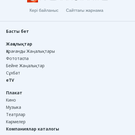
Кері байланыс
Сайттағы жарнама
Басты бет
Жаңалықтар
Қарағанды Жаңалықтары
Фототаспа
Бейне Жаңалықтар
Сұхбат
eTV
Плакат
Кино
Музыка
Театрлар
Көрмелер
Компаниялар каталогы