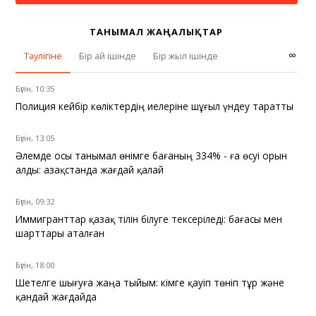
ТАНЫМАЛ ЖАҢАЛЫҚТАР
∞
Тәулігіне
Бір ай ішінде
Бір жыл ішінде
Бүгін, 10:35
Полиция кейбір көліктердің иелеріне шұғыл үндеу таратты
Бүгін, 13:05
Әлемде осы танымал өнімге бағаның 334% - ға өсуі орын
алды: Қазақстанда жағдай қалай
Бүгін, 09:32
Иммигранттар қазақ тілін білуге тексеріледі: бағасы мен
шарттары аталған
Бүгін, 18:00
Шетелге шығуға жаңа тыйым: кімге қауіп төніп тұр және
қандай жағдайда