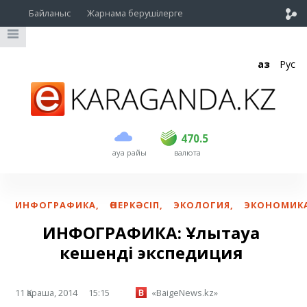
Байланыс
Жарнама берушілерге
Қаз
Рус
сатып алу
сату
USD
468.5
470.5
470.5
ауа райы
валюта
EUR
539
544
RUB
5.51
5.58
ИНФОГРАФИКА
,
ӨНЕРКӘСІП
,
ЭКОЛОГИЯ
,
ЭКОНОМИК
ИНФОГРАФИКА: Ұлытауға
кешенді экспедиция
11 Қараша, 2014
15:15
«BaigeNews.kz»