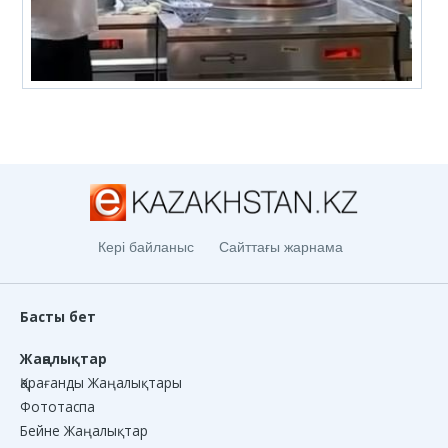
Кері байланыс
Сайттағы жарнама
Басты бет
Жаңалықтар
Қарағанды Жаңалықтары
Фототаспа
Бейне Жаңалықтар