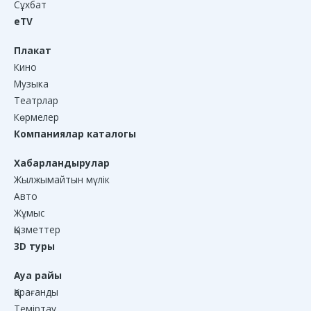
Сұхбат
eTV
Плакат
Кино
Музыка
Театрлар
Көрмелер
Компаниялар каталогы
Хабарландырулар
Жылжымайтын мүлік
Авто
Жұмыс
Қызметтер
3D туры
Ауа райы
Қарағанды
Теміртау