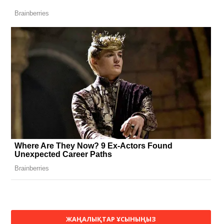
ЖАҢАЛЫҚТАР ҰСЫНЫҢЫЗ