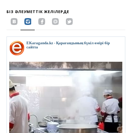
БІЗ ӘЛЕУМЕТТІК ЖЕЛІЛЕРДЕ
EKaraganda.kz - Қарағандының бүкіл өмірі бір
сайтта