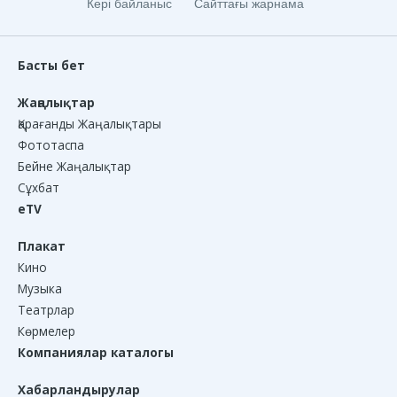
Кері байланыс
Сайттағы жарнама
Басты бет
Жаңалықтар
Қарағанды Жаңалықтары
Фототаспа
Бейне Жаңалықтар
Сұхбат
eTV
Плакат
Кино
Музыка
Театрлар
Көрмелер
Компаниялар каталогы
Хабарландырулар