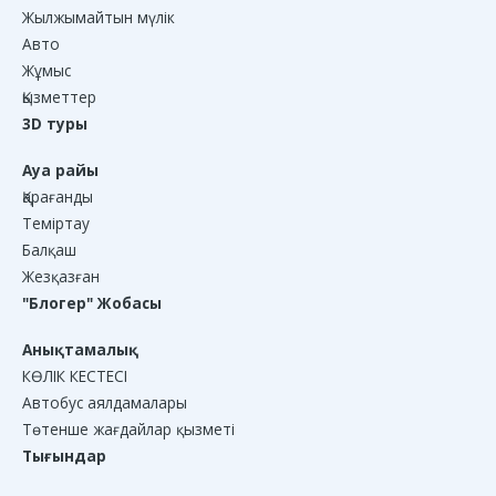
Жылжымайтын мүлік
Авто
Жұмыс
Қызметтер
3D туры
Ауа райы
Қарағанды
Теміртау
Балқаш
Жезқазған
"Блогер" Жобасы
Анықтамалық
КӨЛІК КЕСТЕСІ
Автобус аялдамалары
Төтенше жағдайлар қызметі
Тығындар