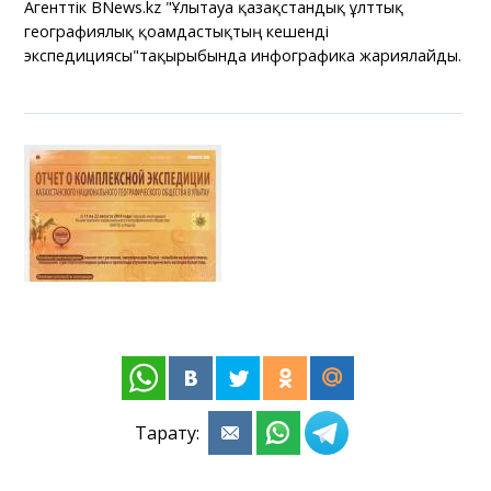
Агенттік BNews.kz "Ұлытауға қазақстандық ұлттық
географиялық қоғамдастықтың кешенді
экспедициясы"тақырыбында инфографика жариялайды.
Тарату: