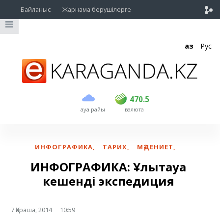
Байланыс
Жарнама берушілерге
Қаз
Рус
сатып алу
сату
USD
469
470.5
470.5
ауа райы
валюта
EUR
541
545
RUB
5.51
5.6
ИНФОГРАФИКА
,
ТАРИХ
,
МӘДЕНИЕТ
,
ИНФОГРАФИКА: Ұлытауға
кешенді экспедиция
7 Қараша, 2014
10:59