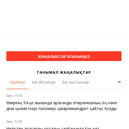
ЖАҢАЛЫҚТАР ҰСЫНЫҢЫЗ
ТАНЫМАЛ ЖАҢАЛЫҚТАР
∞
Тәулігіне
Бір ай ішінде
Бір жыл ішінде
Бүгін, 14:03
Өмірінің 94-ші жылында Қарағанды епархиясының ең көне
діни қызметкері пахомиус шиархимандрит қайтыс болды
Бүгін, 12:45
Неліктен Қарағанды орталық саябағында Көк кит