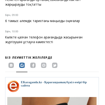
жарқырауды тоқтатты
Бүгін, 09:00
6 тамыз: әлемдік тарихтағы маңызды оқиғалар
Бүгін, 10:00
Көлікте қалған телефон Қарағандыда жасырынған
жүргізушіні ұстауға көмектесті
БІЗ ӘЛЕУМЕТТІК ЖЕЛІЛЕРДЕ
EKaraganda.kz - Қарағандының бүкіл өмірі бір
сайтта