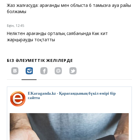
Жаз жалғасуда: Қарағанды мен облыста 6 тамызға ауа райы
болжамы
Бүгін, 12:45
Неліктен Қарағанды орталық саябағында Көк кит
жарқырауды тоқтатты
БІЗ ӘЛЕУМЕТТІК ЖЕЛІЛЕРДЕ
EKaraganda.kz - Қарағандының бүкіл өмірі бір
сайтта