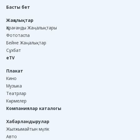
Басты бет
Жаңалықтар
Қарағанды Жаңалықтары
Фототаспа
Бейне Жаңалықтар
Сұхбат
eTV
Плакат
Кино
Музыка
Театрлар
Көрмелер
Компаниялар каталогы
Хабарландырулар
Жылжымайтын мүлік
Авто