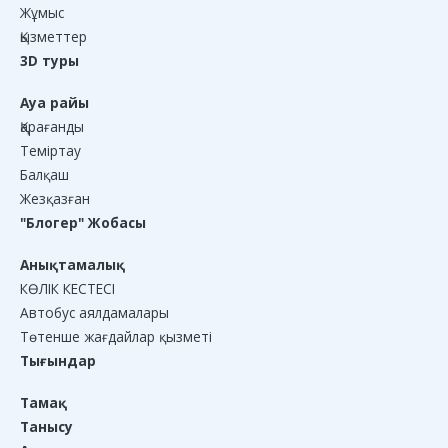
Жұмыс
Қызметтер
3D туры
Ауа райы
Қарағанды
Теміртау
Балқаш
Жезқазған
"Блогер" Жобасы
Анықтамалық
КӨЛІК КЕСТЕСІ
Автобус аялдамалары
Төтенше жағдайлар қызметі
Тығындар
Тамақ
Танысу