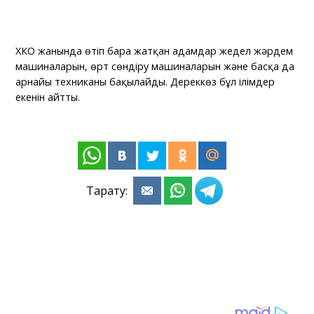
ХҚКО жанында өтіп бара жатқан адамдар жедел жәрдем
машиналарын, өрт сөндіру машиналарын және басқа да
арнайы техниканы бақылайды. Дереккөз бұл ілімдер
екенін айтты.
Тарату: