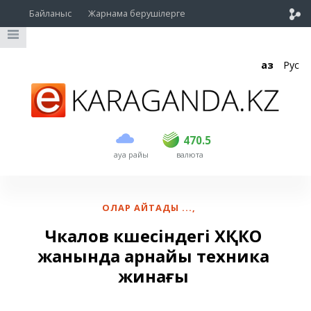
Байланыс
Жарнама берушілерге
Қаз
Рус
сатып алу
сату
USD
469
470.5
470.5
ауа райы
валюта
EUR
541
545
RUB
5.51
5.6
ОЛАР АЙТАДЫ ...
,
Чкалов көшесіндегі ХҚКО
жанында арнайы техника
жинағы