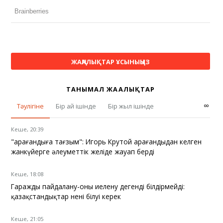
ЖАҢАЛЫҚТАР ҰСЫНЫҢЫЗ
ТАНЫМАЛ ЖАҢАЛЫҚТАР
∞
Тәулігіне
Бір ай ішінде
Бір жыл ішінде
Кеше, 20:39
"Қарағандыға тағзым": Игорь Крутой Қарағандыдан келген
жанкүйерге әлеуметтік желіде жауап берді
Кеше, 18:08
Гаражды пайдалану-оны иелену дегенді білдірмейді:
қазақстандықтар нені білуі керек
Кеше, 21:05