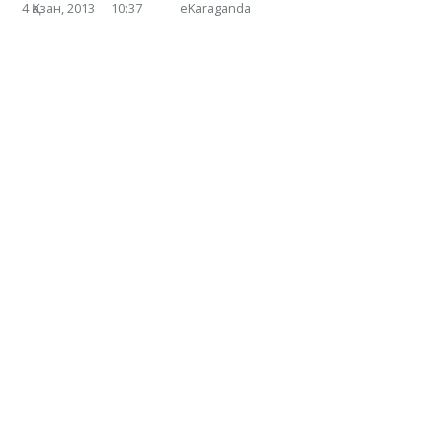
4 Қазан, 2013
10:37
eKaraganda