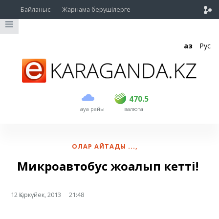
Байланыс
Жарнама берушілерге
Қаз
Рус
сатып алу
сату
USD
469.5
470.5
470.5
ауа райы
валюта
EUR
539
543
RUB
5.45
5.53
ОЛАР АЙТАДЫ ...
,
Микроавтобус жоғалып кетті!
12 Қыркүйек, 2013
21:48