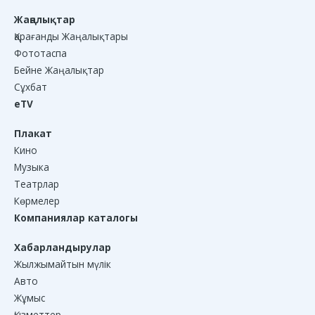
Жаңалықтар
Қарағанды Жаңалықтары
Фототаспа
Бейне Жаңалықтар
Сұхбат
eTV
Плакат
Кино
Музыка
Театрлар
Көрмелер
Компаниялар каталогы
Хабарландырулар
Жылжымайтын мүлік
Авто
Жұмыс
Қызметтер