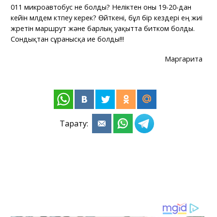
011 микроавтобус не болды? Неліктен оны 19-20-дан
кейін мүлдем күтпеу керек? Өйткені, бұл бір кездері ең жиі
жүретін маршрут және барлық уақытта битком болды.
Сондықтан сұранысқа ие болды!!!
Маргарита
Тарату: