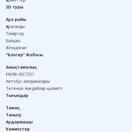
3D туры
Ауа райы
Қарағанды
Теміртау
Балқаш
Жезқазған
"Блогер" Жобасы
Анықтамалық
КӨЛІК КЕСТЕСІ
Автобус аялдамалары
Төтенше жағдайлар қызметі
Тығындар
Тамақ
Танысу
Аудармашы
Комикстер