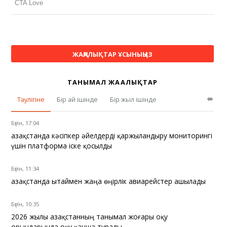
ЖАҢАЛЫҚТАР ҰСЫНЫҢЫЗ
ТАНЫМАЛ ЖАҢАЛЫҚТАР
∞
Тәулігіне
Бір ай ішінде
Бір жыл ішінде
Бүгін, 17:04
Қазақстанда кәсіпкер әйелдерді қаржыландыру мониторингі
үшін платформа іске қосылды
Бүгін, 11:34
Қазақстанда Қытаймен жаңа өңірлік авиарейстер ашылады
Бүгін, 10:35
2026 жылы Қазақстанның танымал жоғары оқу
орындарында оқу қанша тұрады