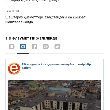
Бүгін, 09:04
Шаштараз қызметтері: Қазақстандағы ең қымбат
шаштараз қайда
БІЗ ӘЛЕУМЕТТІК ЖЕЛІЛЕРДЕ
EKaraganda.kz - Қарағандының бүкіл өмірі бір
сайтта