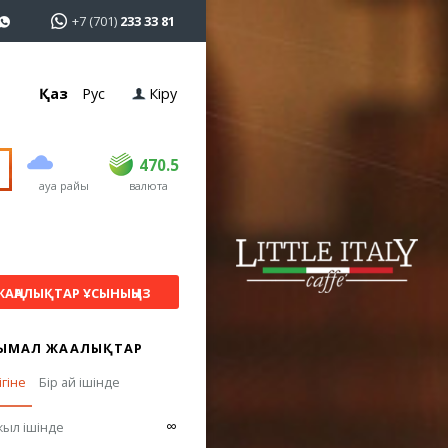
+7 (701)
233 33 81
Қаз
Рус
Кіру
сатып алу
сату
USD
469
470.5
470.5
ауа райы
валюта
EUR
539
543
RUB
5.55
5.62
ЖАҢАЛЫҚТАР ҰСЫНЫҢЫЗ
ЫМАЛ ЖАҢАЛЫҚТАР
ігіне
Бір ай ішінде
∞
жыл ішінде