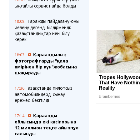
ыңғайлы сервис пайда болды
Гаражды пайдалану-оны
18:08
иелену дегенді білдірмейді:
қазақстандықтар нені білуі
керек
Қарағандылық
18:03
фотографтарды "қала
өмірінен бір күн"жобасына
шақырады
Қазақстанда пилотсыз
17:36
автомобильдерді сынау
ережесі бекітілді
Қарағанды
17:14
облысында екі кәсіпорынға
12 миллион теңге айыппұл
салынды