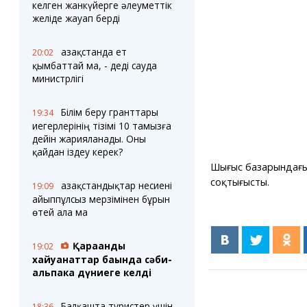
Блогер лентасы
Веб-камералар
келген жанкүйерге әлеуметтік
Соққылар
Тығындар
желіде жауап берді
Фотокомикстер
Қарағанды Картасы
Аптаның коллажы
Ұйымдар
Қазақстанда ет
20:02
Ешкин жұлдыз
Менің учаскелік
қымбаттай ма, - деді сауда
жорамалы
министрлігі
Жолдарды жабу
Білім беру гранттары
19:34
Қызметтер
Медиа
иегерлерінің тізімі 10 тамызға
Аудармашы
Фото
дейін жарияланады. Оны
Бейне
қайдан іздеу керек?
3D туры
Шығыс базарындағы а
Timelapse
соқтығысты.
Қазақстандықтар несиені
19:09
айыппұлсыз мерзімінен бұрын
өтей ала ма
Қарағанды
19:02
хайуанаттар бағында сәби-
альпака дүниеге келді
Балқашта туристер үшін
18:36