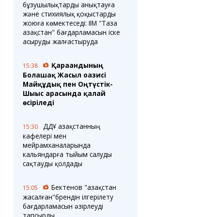
бұзушылықтарды анықтауға
және стихиялық қоқыстарды
жоюға көмектеседі: ІІМ "Таза
Қазақстан" бағдарламасын іске
асыруды жалғастыруда
Қарағандының
15:38
Болашақ Жасыл оазисі
Майқұдық пен Оңтүстік-
Шығыс арасында қалай
өсіріледі
ДДҰ Қазақстанның
15:30
кафелері мен
мейрамханаларында
кальяндарға тыйым салуды
сақтауды қолдады
Бектенов "Қазақстан
15:05
жасалған"брендін ілгерілету
бағдарламасын әзірлеуді
тапсырды