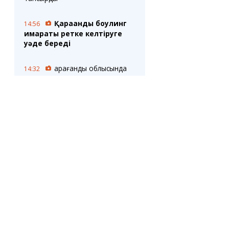
Қарағанды боулинг
14:56
ғимараты ретке келтіруге
уәде береді
Қарағанды облысында
14:32
сауда ережелерінің сақталуына
бақылау күшейтілді
Қарағанды
14:26
үстіндегі қара түтін: жеке
үйлердің бірінде өрт болды
Қазақстан Орталық
14:04
Азияда бірінші болып
Протонды терапия орталығын
ашты
САУАЛНАМА
Вандалдар аты
13:32
аңызға айналған батыр және