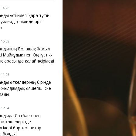
 14:26
анды үстіндегі қара түтін:
 үйлердің бірінде өрт
ы
 15:38
ғандының Болашақ Жасыл
сі Майқұдық пен Оңтүстік-
с арасында қалай өсіріледі
 11:25
анды өткелдерінің бірінде
 жылдамдық өлшегіш іске
лады
 12:04
ғандыда Сәтбаев пен
ов көшелерінде
ргілері бар жолақтар
а болды