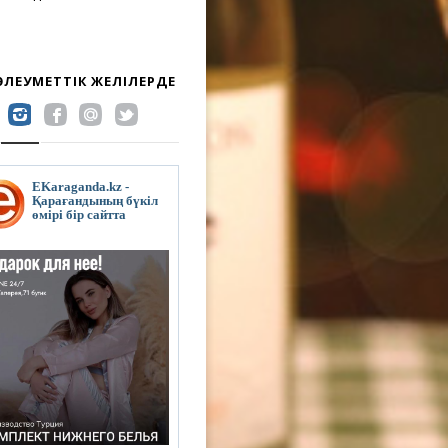
 ӘЛЕУМЕТТІК ЖЕЛІЛЕРДЕ
EKaraganda.kz -
Қарағандының бүкіл
өмірі бір сайтта