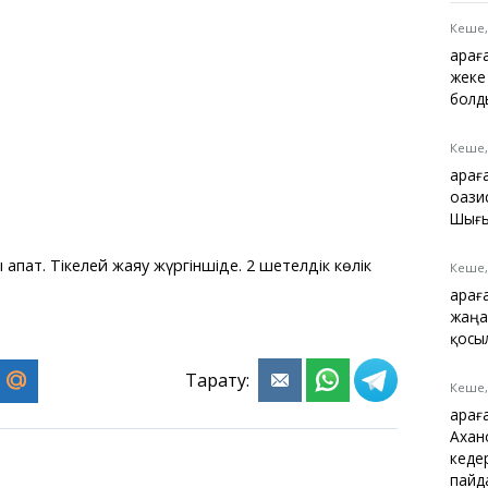
Қарағанды
Теміртау
Кеше,
Балқаш
Қарағ
Жезқазған
жеке
болд
Кеше,
Қара
Анықтамалық
оази
КӨЛІК КЕСТЕСІ
Шығы
Автобус аялдамалары
Төтенше жағдайлар
пат. Тікелей жаяу жүргіншіде. 2 шетелдік көлік
Кеше,
қызметі
Қарағ
Компаниялар каталогы
жаңа
Шиналарды сатып
қосы
алыңыз, оңай!
Тарату:
Кеше,
Қара
Ахан
кеде
пайд