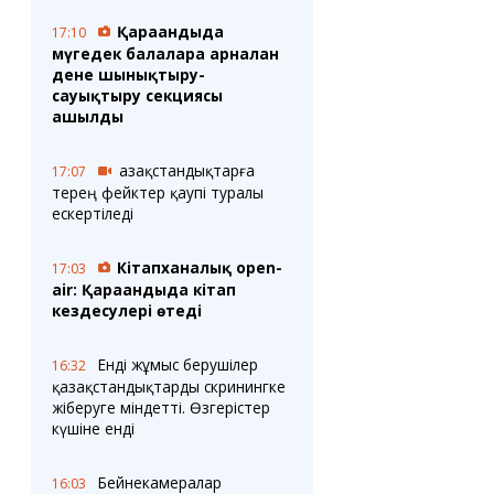
Қарағандыда
17:10
мүгедек балаларға арналған
дене шынықтыру-
сауықтыру секциясы
ашылды
Қазақстандықтарға
17:07
терең фейктер қаупі туралы
ескертіледі
Кітапханалық open-
17:03
air: Қарағандыда кітап
кездесулері өтеді
Енді жұмыс берушілер
16:32
қазақстандықтарды скринингке
жіберуге міндетті. Өзгерістер
күшіне енді
Бейнекамералар
16:03