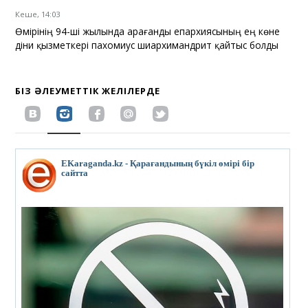
Кеше, 14:03
Өмірінің 94-ші жылында Қарағанды епархиясының ең көне
діни қызметкері пахомиус шиархимандрит қайтыс болды
БІЗ ӘЛЕУМЕТТІК ЖЕЛІЛЕРДЕ
EKaraganda.kz - Қарағандының бүкіл өмірі бір
сайтта