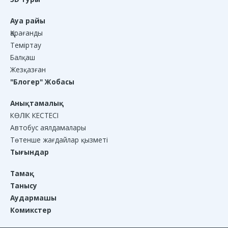
Ауа райы
Қарағанды
Теміртау
Балқаш
Жезқазған
"Блогер" Жобасы
Анықтамалық
КӨЛІК КЕСТЕСІ
Автобус аялдамалары
Төтенше жағдайлар қызметі
Тығындар
Тамақ
Танысу
Аудармашы
Комикстер