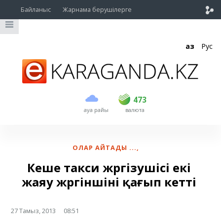
Байланыс
Жарнама берушілерге
Қаз
Рус
сатып алу
сату
USD
470
473
473
ауа райы
валюта
EUR
541
544
RUB
5.57
5.61
ОЛАР АЙТАДЫ ...
,
Кеше такси жүргізушісі екі
жаяу жүргіншіні қағып кетті
27 Тамыз, 2013
08:51