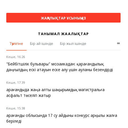
ЖАҢАЛЫҚТАР ҰСЫНЫҢЫЗ
ТАНЫМАЛ ЖАҢАЛЫҚТАР
∞
Тәулігіне
Бір ай ішінде
Бір жыл ішінде
Кеше, 16:26
"Бейбітшілік бульвары" мозаикадан: қарағандылық
даңғылдың ескі атауын еске алу үшін ауланы безендірді
Кеше, 17:39
Қарағандыда жаңа алты шақырымдық магистральға
асфальт төселіп жатыр
Кеше, 15:38
Қарағанды облысында 17 су айдыны конкурс арқылы жалға
беріледі