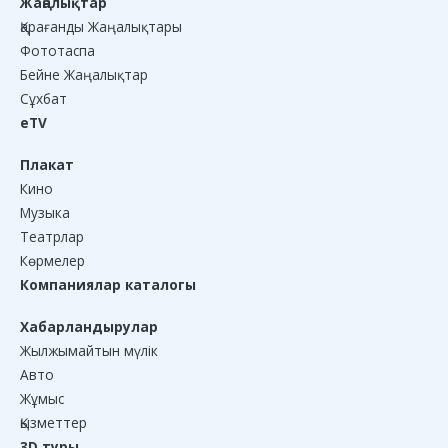
Жаңалықтар
Қарағанды Жаңалықтары
Фототаспа
Бейне Жаңалықтар
Сұхбат
eTV
Плакат
Кино
Музыка
Театрлар
Көрмелер
Компаниялар каталогы
Хабарландырулар
Жылжымайтын мүлік
Авто
Жұмыс
Қызметтер
3D туры