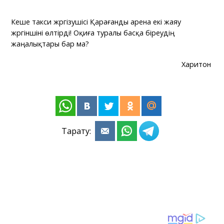
Кеше такси жүргізушісі Қарағанды арена екі жаяу
жүргіншіні өлтірді! Оқиға туралы басқа біреудің
жаңалықтары бар ма?
Харитон
Тарату: