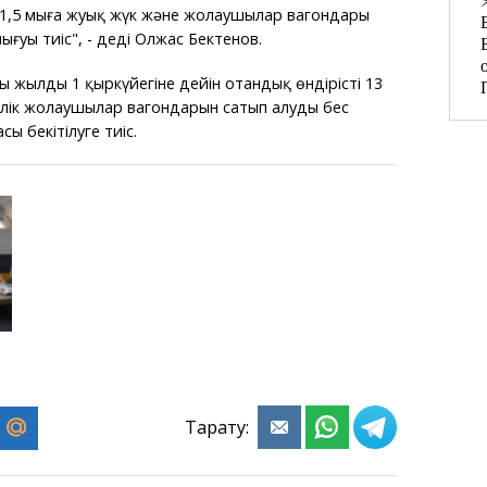
 1,5 мыңға жуық жүк және жолаушылар вагондары
ығуы тиіс", - деді Олжас Бектенов.
 жылдың 1 қыркүйегіне дейін отандық өндірістің 13
ірлік жолаушылар вагондарын сатып алудың бес
 бекітілуге тиіс.
Тарату: