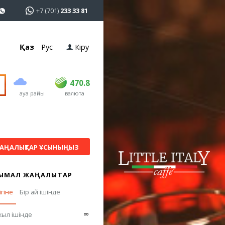
+7 (701)
233 33 81
Қаз
Рус
Кіру
сатып алу
сату
USD
468.5
470.8
470.8
ауа райы
валюта
EUR
539
541.5
RUB
5.53
5.6
АҢАЛЫҚТАР ҰСЫНЫҢЫЗ
ЫМАЛ ЖАҢАЛЫҚТАР
ігіне
Бір ай ішінде
∞
жыл ішінде