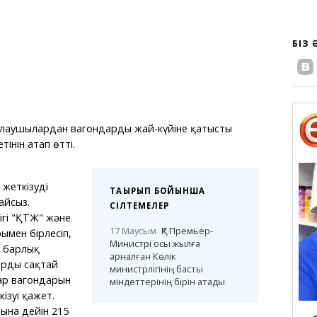
БІЗ
лаушылардан вагондардың жай-күйіне қатысты
інін атап өтті.
жеткізудің
ТАҚЫРЫП БОЙЫНША
айсыз.
СІЛТЕМЕЛЕР
ігі "ҚТЖ" және
17 Маусым
ҚР Премьер-
ымен бірлесіп,
Министрі осы жылға
і барлық
арналған Көлік
арды сақтай
министрлігінің басты
р вагондарын
міндеттерінің бірін атады
ізуі қажет.
ына дейін 215