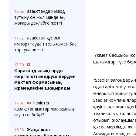
Қазақстанда көмірді
18:08
тұтыну он жыл ішінде ең
жоғары деңгейге жетті
Қазақстан құс имп
17:32
импорттаудан толығымен бас
тартуға ниетті
Үкімет басшысы жо
шағымдар түсе берет
17:30
Қарағандылықтарды
жергілікті өндірушілерден
"Stadler вагондарын 
мектеп формасының
одан әрі кешігуі қол
жәрмеңкесіне шақырады
Өнеркәсіп министрл
Stadler компаниялар
Неліктен
17:07
қауіпсіздік жөніндег
қазақстандықтар жалақының
техникалық талапт
өсуін сезбейді?
отырып, жолаушыла
қысқа мерзімде жетк
Жаңа жол
16:38
Ағымдағы жылдың соң
камералары Қарағанды