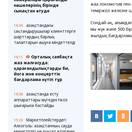
жаңа локомотив пен
көшелерінің бірінде
теміржол желісіне ш
сынақтан өтуде
Сондай-ақ, ағымдағы
Қазақстандағы
16:36
мың жүк және 500 б
сақтандырушылар клиенттерге
жылдық бағдарламасы
шарттардың барлық
талаптарын ашуға міндеттелді
Орталық саябақта
16:11
жаз жалғасуда:
қарағандылықтарды би,
йога және концерттік
бағдарлама күтіп тұр
Қазақстанда есту
16:06
аппараттары мүгедектіксіз
шығарыла бастайды
Маркетплейстердегі
15:33
Алкоголь: Қазақстанның сауда
министрлігі не рұқсат етілгенін,