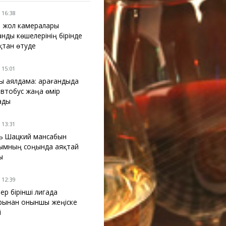
 16:38
 жол камералары
анды көшелерінің бірінде
қтан өтуде
 15:01
ы аялдама: Қарағандыда
 автобус жаңа өмір
ады
 13:31
ь Шацкий мансабын
ымның соңында аяқтай
ы
 12:39
ер бірінші лигада
рынан оныншы жеңіске
і