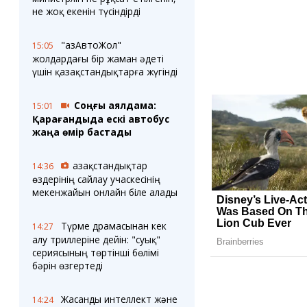
не жоқ екенін түсіндірді
"ҚазАвтоЖол"
15:05
жолдардағы бір жаман әдеті
үшін қазақстандықтарға жүгінді
Соңғы аялдама:
15:01
Қарағандыда ескі автобус
жаңа өмір бастады
Қазақстандықтар
14:36
өздерінің сайлау учаскесінің
мекенжайын онлайн біле алады
Түрме драмасынан кек
14:27
алу триллеріне дейін: "суық"
сериясының төртінші бөлімі
бәрін өзгертеді
Жасанды интеллект және
14:24