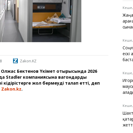
Қарағанды
Теміртау
Кеше,
Балқаш
Жаңа
Жезқазған
Қарағ
сына
Кеше,
Соңғ
Анықтамалық
ескі
КӨЛІК КЕСТЕСІ
баст
8
Zakon.KZ
Автобус аялдамалары
Олжас Бектенов Үкімет отырысында 2026
Төтенше жағдайлар
Кеше,
а Stadler компаниясына вагондарды
қызметі
Игор
і кідірістерге жол бермеуді талап етті, деп
Компаниялар каталогы
маус
і
Zakon.kz
.
Шиналарды сатып
алад
алыңыз, оңай!
Кеше,
Шахт
қата
жетт