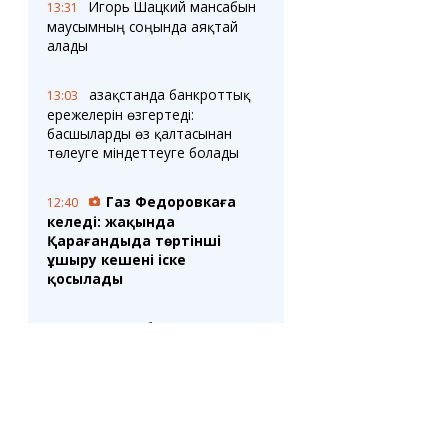
Игорь Шацкий мансабын
13:31
маусымның соңында аяқтай
алады
Қазақстанда банкроттық
13:03
ережелерін өзгертеді:
басшыларды өз қалтасынан
төлеуге міндеттеуге болады
Газ Федоровкаға
12:40
келеді: жақында
Қарағандыда төртінші
ұшыру кешені іске
қосылады
Шахтер бірінші лигада
12:39
қатарынан оныншы жеңіске
жетті
"Біз танк
12:10
бермейміз": Теміртау