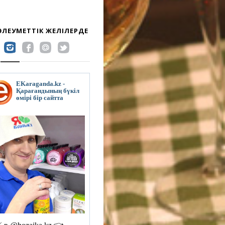
 ӘЛЕУМЕТТІК ЖЕЛІЛЕРДЕ
EKaraganda.kz -
Қарағандының бүкіл
өмірі бір сайтта