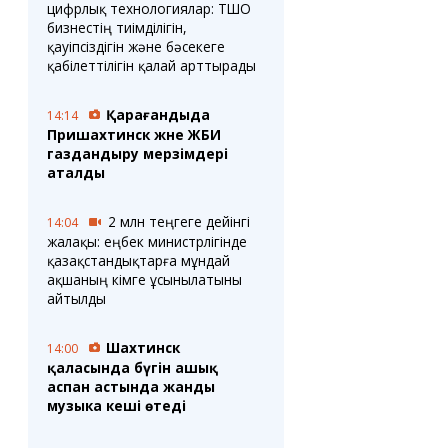
цифрлық технологиялар: ТШО
бизнестің тиімділігін,
қауіпсіздігін және бәсекеге
қабілеттілігін қалай арттырады
Қарағандыда
14:14
Пришахтинск және ЖБИ
газдандыру мерзімдері
аталды
2 млн теңгеге дейінгі
14:04
жалақы: еңбек министрлігінде
қазақстандықтарға мұндай
ақшаның кімге ұсынылатыны
айтылды
Шахтинск
14:00
қаласында бүгін ашық
аспан астында жанды
музыка кеші өтеді