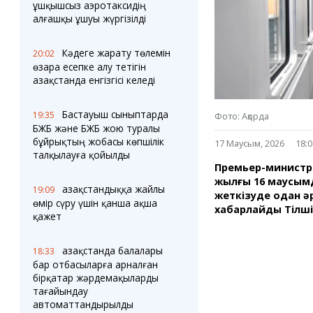
Блогер лентасы
Веб-камералар
ұшқышсыз аэротаксидің
Соққылар
Тығындар
алғашқы ұшуы жүргізілді
Фотокомикстер
Қарағанды Картасы
Аптаның коллажы
Ұйымдар
Кәдеге жарату төлемін
20:02
Ешкин жұлдыз
Менің учаскелік
өзара есепке алу тетігін
жорамалы
Қазақстанда енгізгісі келеді
Жолдарды жабу
Бастауыш сыныптарда
19:35
Фото: Ақорда
Қызметтер
Медиа
БЖБ және БЖБ жою туралы
Аудармашы
Фото
бұйрықтың жобасы көпшілік
17 Маусым, 2026
18:0
Бейне
талқылауға қойылды
Премьер-министр 
3D туры
жылғы 16 маусымд
Timelapse
Қазақстандыққа жайлы
19:09
жеткізуде одан әр
өмір сүру үшін қанша ақша
хабарлайды Тілш
қажет
Қазақстанда балалары
18:33
бар отбасыларға арналған
бірқатар жәрдемақыларды
тағайындау
автоматтандырылды