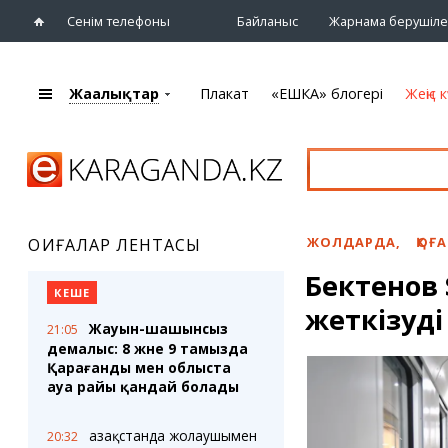
Сенім телефоны
Байланыс
Жарнама берушіле
Жаңалықтар
Плакат
«ЕШКА» блогері
Жеңіс к
+7 (7212)
92 09 09
Басты бет
Плакат
Жаңалықтар
Қарағанды
Кино
Жаңалықтары
Театрлар
ЖОЛДАРДА
,
ҚОҒ
ОҚИҒАЛАР ЛЕНТАСЫ
Шежіре
Музыка
Бектенов 
eTV
Спорт
КЕШЕ
Ақпараттық
жеткізуді
Көрмелер
бюллетень
Жауын-шашынсыз
21:05
Цирк және
демалыс: 8 және 9 тамызда
Тұлғалар
хайуанаттар бағы
Қарағанды мен облыста
Сұхбат
ауа райы қандай болады
«ЕШКА» блогері
Карталар
Қазақстанда жолаушымен
20:32