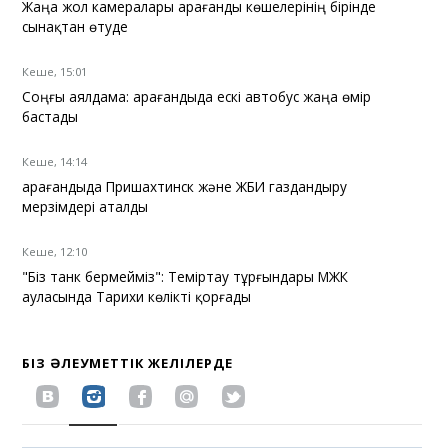
Жаңа жол камералары Қарағанды көшелерінің бірінде
сынақтан өтуде
Кеше, 15:01
Соңғы аялдама: Қарағандыда ескі автобус жаңа өмір
бастады
Кеше, 14:14
Қарағандыда Пришахтинск және ЖБИ газдандыру
мерзімдері аталды
Кеше, 12:10
"Біз танк бермейміз": Теміртау тұрғындары МЖК
ауласында Тарихи көлікті қорғады
БІЗ ӘЛЕУМЕТТІК ЖЕЛІЛЕРДЕ