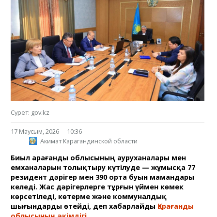
Сурет: gov.kz
17 Маусым, 2026
10:36
Акимат Карагандинской области
Биыл Қарағанды облысының ауруханалары мен
емханаларын толықтыру күтілуде — жұмысқа 77
резидент дәрігер мен 390 орта буын мамандары
келеді. Жас дәрігерлерге тұрғын үймен көмек
көрсетіледі, көтерме және коммуналдық
шығындарды өтейді, деп хабарлайды
Қарағанды
облысының әкімдігі.