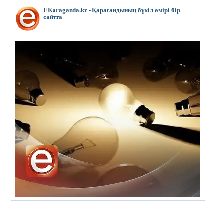
EKaraganda.kz - Қарағандының бүкіл өмірі бір
сайтта