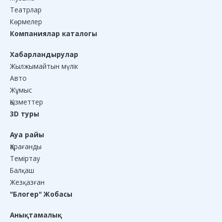
Театрлар
Көрмелер
Компаниялар каталогы
Хабарландырулар
Жылжымайтын мүлік
Авто
Жұмыс
Қызметтер
3D туры
Ауа райы
Қарағанды
Теміртау
Балқаш
Жезқазған
"Блогер" Жобасы
Анықтамалық