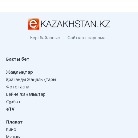
Кері байланыс
Сайттағы жарнама
Басты бет
Жаңалықтар
Қарағанды Жаңалықтары
Фототаспа
Бейне Жаңалықтар
Сұхбат
eTV
Плакат
Кино
Музыка