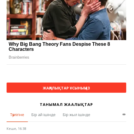
ЖАҢАЛЫҚТАР ҰСЫНЫҢЫЗ
ТАНЫМАЛ ЖАҢАЛЫҚТАР
∞
Тәулігіне
Бір ай ішінде
Бір жыл ішінде
Кеше, 16:38