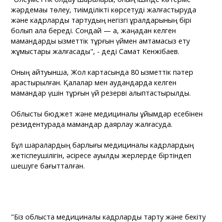
жәрдемақы төлеу, тиімділікті көрсетуді жалғастыруда
және кадрларды тартудың негізгі құралдарының бірі
болып қала береді. Сондай — ақ, жаңадан келген
мамандарды қызметтік тұрғын үймен қамтамасыз ету
жұмыстары жалғасады", - деді Самат Кенжібаев.
Оның айтуынша, Жол картасында 80 қызметтік пәтер
қарастырылған. Қалалар мен аудандарда келген
мамандар үшін тұрғын үй резерві қалыптастырылды.
Облыстық бюджет және медициналық ұйымдар есебінен
резидентурада мамандар даярлау жалғасуда.
Бұл шаралардың барлығы медициналық кадрлардың
жетіспеушілігін, әсіресе ауылдық жерлерде біртіндеп
шешуге бағытталған.
"Біз облыста медициналық кадрларды тарту және бекіту