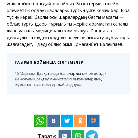
үшін дәйекті жағдай жасаймыз. Біз көтерме төлейміз,
әлеуметтік қолдау шаралары, тұрғын үйге көмек бар. Бірақ
түсіну керек: барлық осы шаралардың басты мақсаты —
облыс тұрғындары тұрғылықты жеріне қарамастан сапалы
және уақтылы медициналық көмек алуы. Сондықтан
денсаулық сақтаудың кадрлық әлеуетін нығайту жұмыстары
жалғасады", - деді облыс әкімі Ермағанбет Бөлекпаев.
ТАҚЫРЫП БОЙЫНША СІЛТЕМЕЛЕР
16 Маусым
Қазақстанда Балаларды кім емдейді?
Денсаулық сақтау министрлігі емханалардың
жұмысына өзгерістер дайындауда
Тарату: