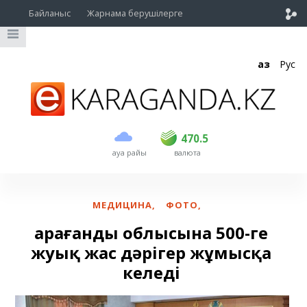
Байланыс
Жарнама берушілерге
Қаз
Рус
сатып алу
сату
USD
468.5
470.5
470.5
ауа райы
валюта
EUR
539
544
RUB
5.53
5.6
МЕДИЦИНА
,
ФОТО
,
Қарағанды облысына 500-ге
жуық жас дәрігер жұмысқа
келеді