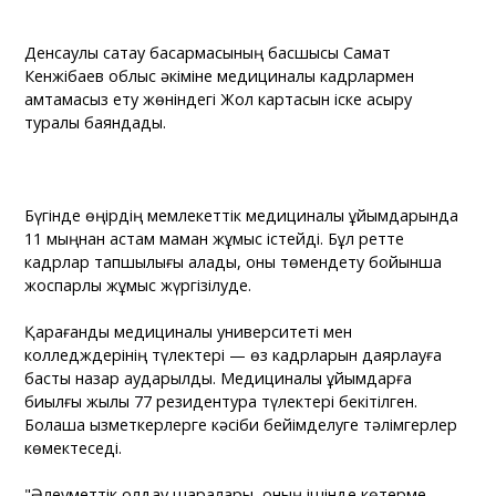
Денсаулық сақтау басқармасының басшысы Самат
Кенжібаев облыс әкіміне медициналық кадрлармен
қамтамасыз ету жөніндегі Жол картасын іске асыру
туралы баяндады.
Бүгінде өңірдің мемлекеттік медициналық ұйымдарында
11 мыңнан астам маман жұмыс істейді. Бұл ретте
кадрлар тапшылығы қалады, оны төмендету бойынша
жоспарлы жұмыс жүргізілуде.
Қарағанды медициналық университеті мен
колледждерінің түлектері — өз кадрларын даярлауға
басты назар аударылды. Медициналық ұйымдарға
биылғы жылы 77 резидентура түлектері бекітілген.
Болашақ қызметкерлерге кәсіби бейімделуге тәлімгерлер
көмектеседі.
"Әлеуметтік қолдау шаралары, оның ішінде көтерме